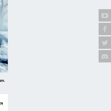
en.
EN