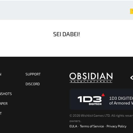
SEI DABEI!
N
SUPPORT
S
DISCORD
NSHOTS
1D3 DIGITECH
of Armored 
APER
T
©
2026 Wishlist Games LTD. All rights reser
owners.
EULA
-
Terms of Service
-
Privacy Policy