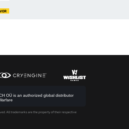
VOR
 OÜ is an authorized global distributor
Warfare
ved. All trademarks are the property of their respective