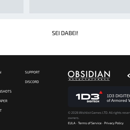
SEI DABEI!
N
SUPPORT
S
DISCORD
NSHOTS
1D3 DIGITECH
of Armored 
APER
T
©
2026 Wishlist Games LTD. All rights reser
owners.
EULA
-
Terms of Service
-
Privacy Policy