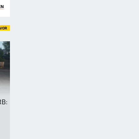
EN
VOR
B: