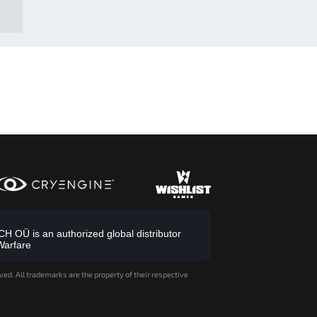
 OÜ is an authorized global distributor
Warfare
ved. All trademarks are the property of their respective