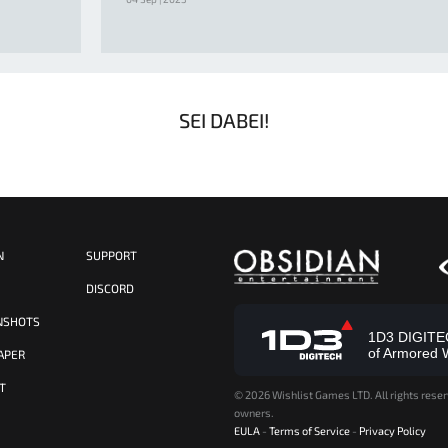
SEI DABEI!
N
SUPPORT
S
DISCORD
NSHOTS
1D3 DIGITECH
of Armored 
APER
T
©
2026 Wishlist Games LTD. All rights reser
owners.
EULA
-
Terms of Service
-
Privacy Policy