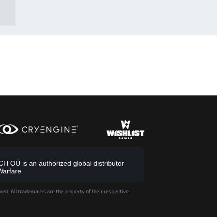
 OÜ is an authorized global distributor
Warfare
ved. All trademarks are the property of their respective