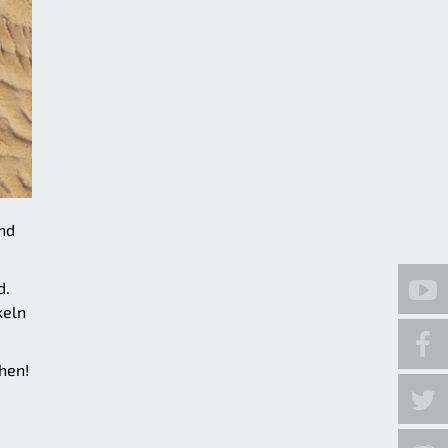
nd
d.
keln
hen!