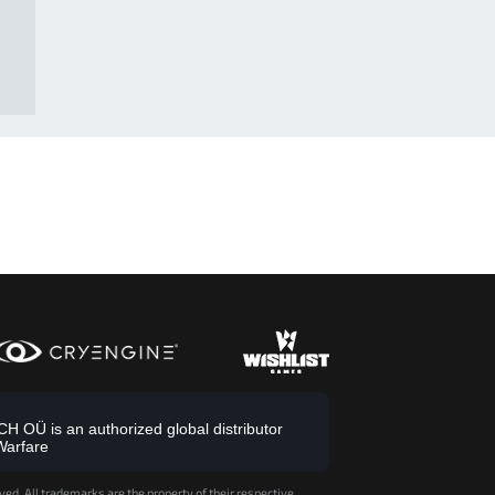
 OÜ is an authorized global distributor
Warfare
ved. All trademarks are the property of their respective