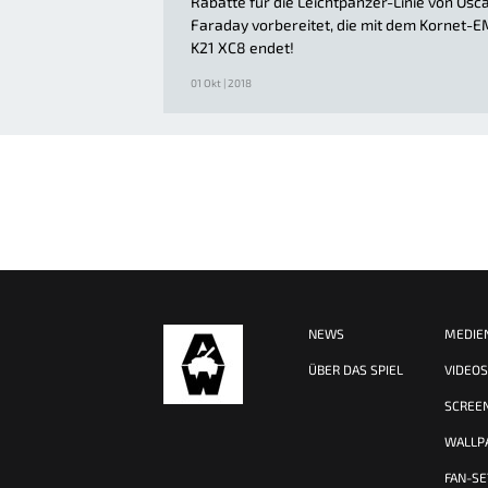
Rabatte für die Leichtpanzer-Linie von Osc
Faraday vorbereitet, die mit dem Kornet-E
K21 XC8 endet!
01 Okt | 2018
NEWS
MEDIE
ÜBER DAS SPIEL
VIDEO
SCREE
WALLP
FAN-SE