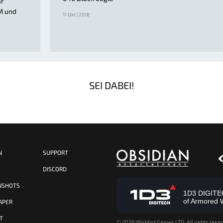
ar
M und
11 Okt | 2018
SEI DABEI!
N
SUPPORT
S
DISCORD
NSHOTS
1D3 DIGITECH
of Armored 
APER
T
©
2026 Wishlist Games LTD. All rights reser