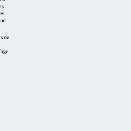
es
Les
oit
us de
lige