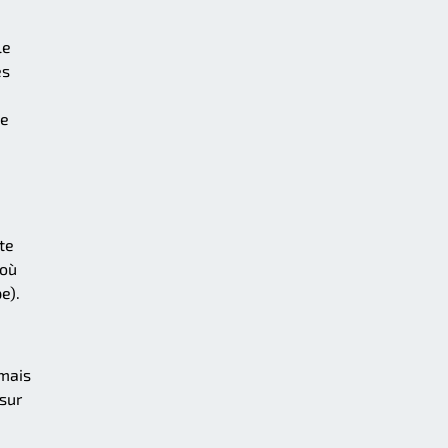
le
és
le
te
 où
e).
 mais
sur