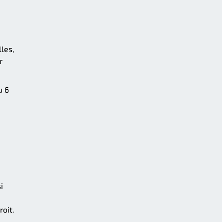
les,
r
u 6
i
roit.