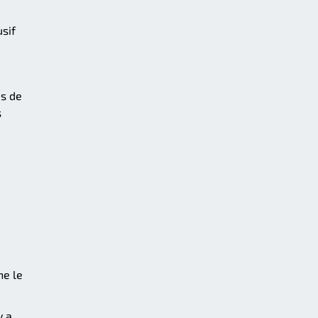
usif
as de
s
ne le
y a