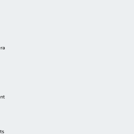
era
ant
ts