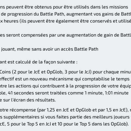
ns peuvent être obtenus pour être utilisés dans les missions
u de progression du Battle Path, augmentant vos gains de Batt
 heures (ils peuvent être également être conservés et utilis
iles seront compensées par une augmentation de gain de Batt
n jouant, même sans avoir un accès Battle Path
nt est calculé de la façon suivante :
oins (2 pour le JcE et OpGlob, 3 pour le JcJ) pour chaque minu
effectif est un nouveau mécanisme qui comptabilise le temps
re les actions qui contribuent à la progression de votre équip
ple, 41 secondes seront traitées comme 1 minute, 1:01 minute
 sur l’écran des résultats.
re récompense (par 1,25 en JcE et OpGlob et par 1,5 en JcE),
 supplémentaires si vous faites partie des meilleurs joueurs 
cE, 5 pour le Top 5 en JcJ et 10 pour le Top 5 dans les OpGlob).