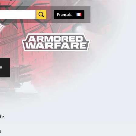
Français
e
le
s