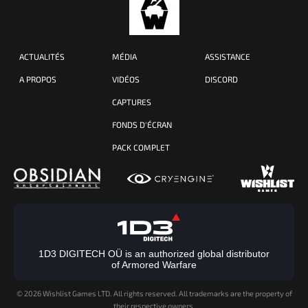
ACTUALITÉS
MÉDIA
ASSISTANCE
A PROPOS
VIDÉOS
DISCORD
CAPTURES
FONDS D'ÉCRAN
PACK COMPLET
1D3 DIGITECH OÜ is an authorized global distributor
of Armored Warfare
©
2026 Wishlist Games LTD. All rights reserved. All trademarks are the property of
their respective owners.