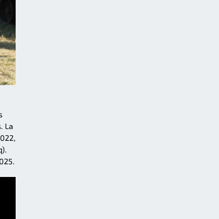
s
. La
2022,
).
025.