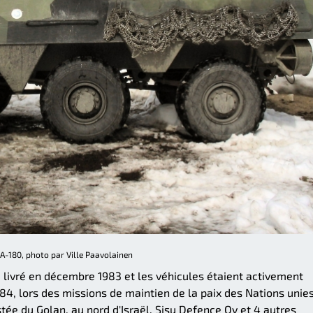
A-180, photo par Ville Paavolainen
 livré en décembre 1983 et les véhicules étaient activement
1984, lors des missions de maintien de la paix des Nations unies
tée du Golan, au nord d'Israël. Sisu Defence Oy et 4 autres