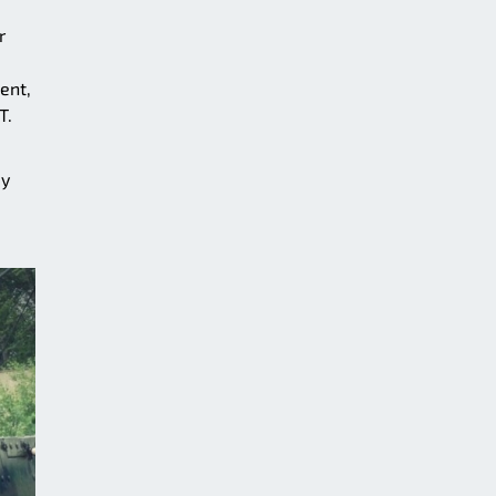
r
ent,
T.
dy