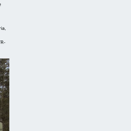
e
ia,
TR-