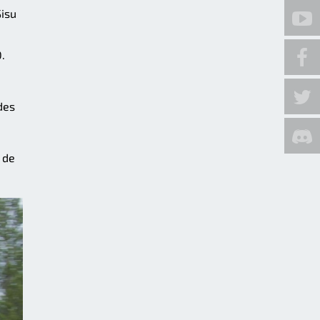
Sisu
.
des
 de