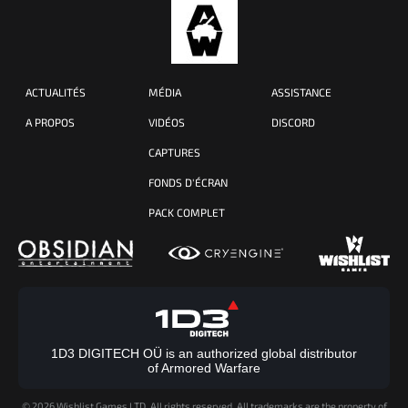
ACTUALITÉS
MÉDIA
ASSISTANCE
A PROPOS
VIDÉOS
DISCORD
CAPTURES
FONDS D'ÉCRAN
PACK COMPLET
1D3 DIGITECH OÜ is an authorized global distributor
of Armored Warfare
©
2026 Wishlist Games LTD. All rights reserved. All trademarks are the property of