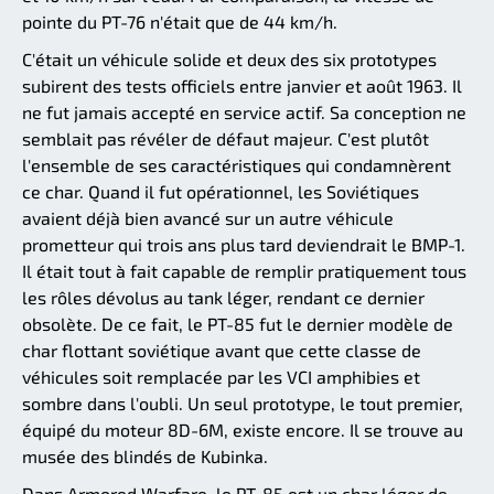
pointe du PT-76 n'était que de 44 km/h.
C'était un véhicule solide et deux des six prototypes
subirent des tests officiels entre janvier et août 1963. Il
ne fut jamais accepté en service actif. Sa conception ne
semblait pas révéler de défaut majeur. C'est plutôt
l'ensemble de ses caractéristiques qui condamnèrent
ce char. Quand il fut opérationnel, les Soviétiques
avaient déjà bien avancé sur un autre véhicule
prometteur qui trois ans plus tard deviendrait le BMP-1.
Il était tout à fait capable de remplir pratiquement tous
les rôles dévolus au tank léger, rendant ce dernier
obsolète. De ce fait, le PT-85 fut le dernier modèle de
char flottant soviétique avant que cette classe de
véhicules soit remplacée par les VCI amphibies et
sombre dans l'oubli. Un seul prototype, le tout premier,
équipé du moteur 8D-6M, existe encore. Il se trouve au
musée des blindés de Kubinka.
Dans Armored Warfare, le PT-85 est un char léger de