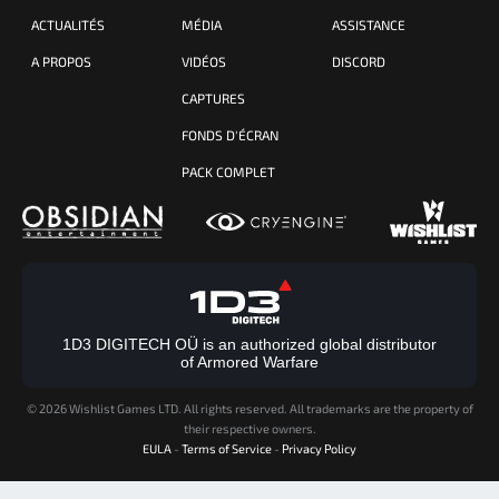
ACTUALITÉS
MÉDIA
ASSISTANCE
A PROPOS
VIDÉOS
DISCORD
CAPTURES
FONDS D'ÉCRAN
PACK COMPLET
1D3 DIGITECH OÜ is an authorized global distributor
of Armored Warfare
©
2026 Wishlist Games LTD. All rights reserved. All trademarks are the property of
their respective owners.
EULA
-
Terms of Service
-
Privacy Policy