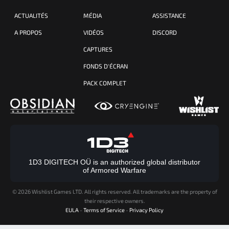
ACTUALITÉS
MÉDIA
ASSISTANCE
A PROPOS
VIDÉOS
DISCORD
CAPTURES
FONDS D'ÉCRAN
PACK COMPLET
1D3 DIGITECH OÜ is an authorized global distributor
of Armored Warfare
©
2026 Wishlist Games LTD. All rights reserved. All trademarks are the property of
their respective owners.
EULA
-
Terms of Service
-
Privacy Policy