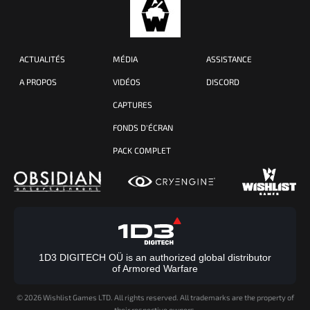
ACTUALITÉS
MÉDIA
ASSISTANCE
A PROPOS
VIDÉOS
DISCORD
CAPTURES
FONDS D'ÉCRAN
PACK COMPLET
1D3 DIGITECH OÜ is an authorized global distributor
of Armored Warfare
©
2026 Wishlist Games LTD. All rights reserved. All trademarks are the property of
their respective owners.