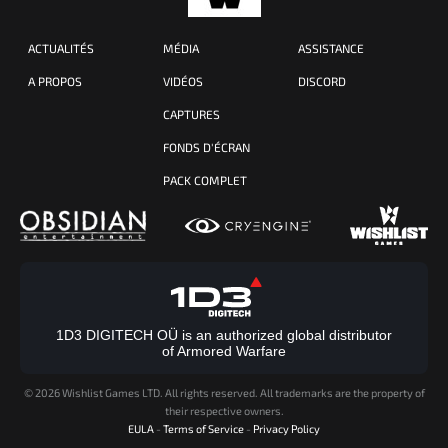
ACTUALITÉS
MÉDIA
ASSISTANCE
A PROPOS
VIDÉOS
DISCORD
CAPTURES
FONDS D'ÉCRAN
PACK COMPLET
1D3 DIGITECH OÜ is an authorized global distributor
of Armored Warfare
©
2026 Wishlist Games LTD. All rights reserved. All trademarks are the property of
their respective owners.
EULA
-
Terms of Service
-
Privacy Policy