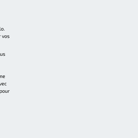
lo.
r vos
lus
mme
avec
 pour