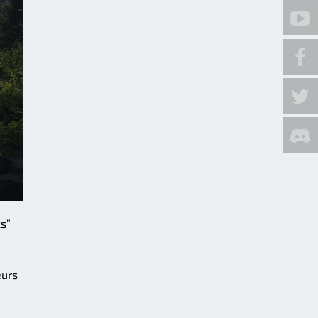
ks”
eurs
i