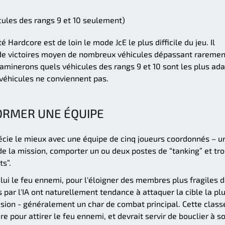
cules des rangs 9 et 10 seulement)
 Hardcore est de loin le mode JcE le plus difficile du jeu. Il
 de victoires moyen de nombreux véhicules dépassant raremen
examinerons quels véhicules des rangs 9 et 10 sont les plus ad
 véhicules ne conviennent pas.
ORMER UNE ÉQUIPE
écie le mieux avec une équipe de cinq joueurs coordonnés – u
de la mission, comporter un ou deux postes de “tanking” et tro
s”.
s lui le feu ennemi, pour l'éloigner des membres plus fragiles 
 par l'IA ont naturellement tendance à attaquer la cible la pl
sion - généralement un char de combat principal. Cette class
 pour attirer le feu ennemi, et devrait servir de bouclier à s