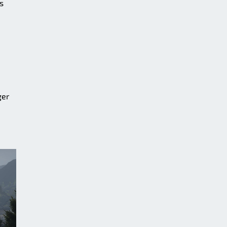
s
ger