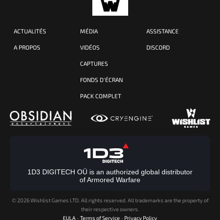
ACTUALITÉS
MÉDIA
ASSISTANCE
A PROPOS
VIDÉOS
DISCORD
CAPTURES
FONDS D'ÉCRAN
PACK COMPLET
1D3 DIGITECH OÜ is an authorized global distributor
of Armored Warfare
©
2026 Wishlist Games LTD. All rights reserved. All trademarks are the property of
their respective owners.
EULA
-
Terms of Service
-
Privacy Policy