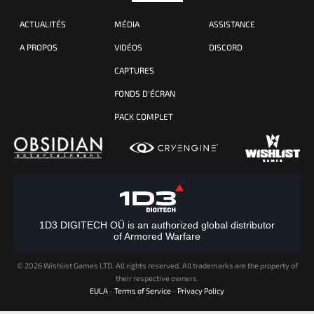
ACTUALITÉS
MÉDIA
ASSISTANCE
A PROPOS
VIDÉOS
DISCORD
CAPTURES
FONDS D'ÉCRAN
PACK COMPLET
1D3 DIGITECH OÜ is an authorized global distributor
of Armored Warfare
©
2026 Wishlist Games LTD. All rights reserved. All trademarks are the property of
their respective owners.
EULA
-
Terms of Service
-
Privacy Policy