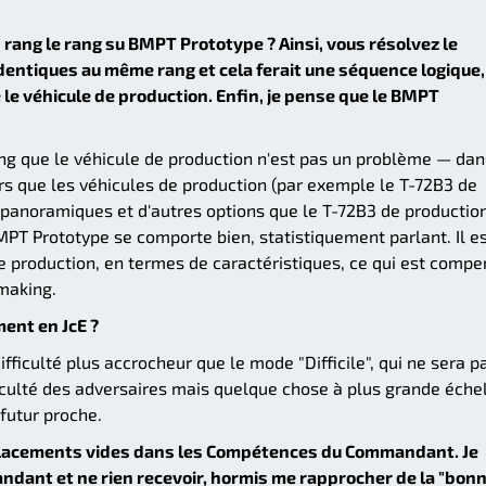
 rang le rang su BMPT Prototype ? Ainsi, vous résolvez le
dentiques au même rang et cela ferait une séquence logique,
 le véhicule de production. Enfin, je pense que le BMPT
ang que le véhicule de production n'est pas un problème — dan
urs que les véhicules de production (par exemple le T-72B3 de
 panoramiques et d'autres options que le T-72B3 de productio
 BMPT Prototype se comporte bien, statistiquement parlant. Il e
e production, en termes de caractéristiques, ce qui est comp
making.
ent en JcE ?
ficulté plus accrocheur que le mode "Difficile", qui ne sera p
culté des adversaires mais quelque chose à plus grande échel
futur proche.
 emplacements vides dans les Compétences du Commandant. Je
dant et ne rien recevoir, hormis me rapprocher de la "bon