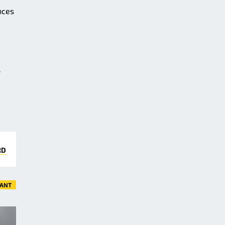
nces
.
RD
VANT