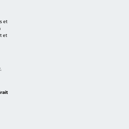
s et
n
t et
,
rait