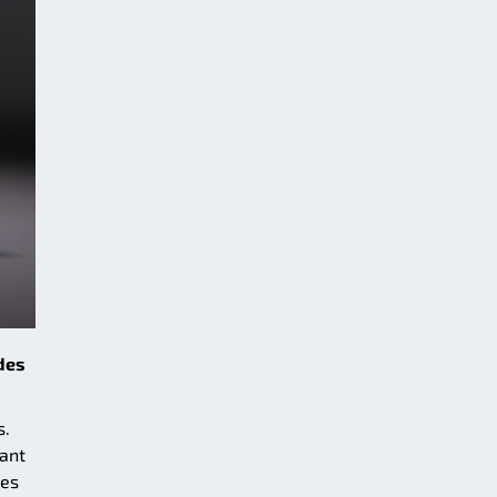
odes
s.
sant
les