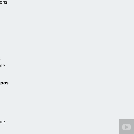
vons
s
 ne
 pas
que