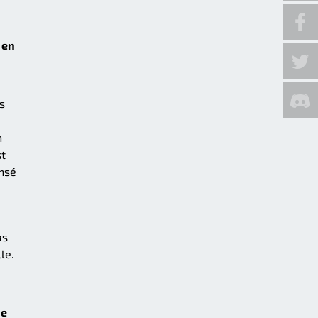
 en
s
n
st
ensé
as
le.
ne