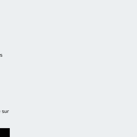
ls
e sur