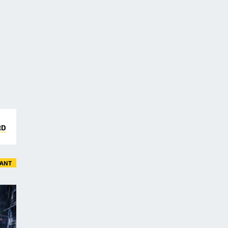
RD
VANT