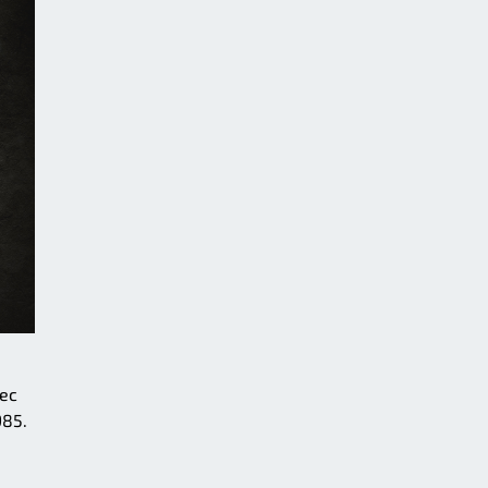
vec
985.