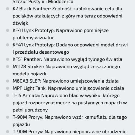
Szczur Pustyni i Miodożerca
K2 Black Panther: Zdolność zablokowanie celu dla
pocisków atakujących z góry ma teraz odpowiedni
dźwięk
KF41 Lynx Prototyp: Naprawiono pomniejsze
problemy wizualne
KF41 Lynx Prototyp: Dodano odpowiedni model drzwi
i przedziału desantowego
KF51 Panther: Naprawiono wygląd tylnego światła
M1128 Stryker: Naprawiono wygląd zniszczonego
modelu pojazdu
M60A3 SLEP: Naprawiono umiejscowienie działa
MPF Light Tank: Naprawiono umiejscowienie działa
T-15 Armata: Naprawiono błąd w wyniku, którego
pojazd rozpoczynał mecze na pustynnych mapach w
pełni ubrudzony
T-90M Proryv: Naprawiono wzór kamuflażu dla tego
pojazdu
T-90M Proryv: Naprawiono niepoprawne ubrudzenie