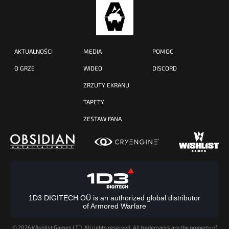
AKTUALNOŚCI
MEDIA
POMOC
O GRZE
WIDEO
DISCORD
ZRZUTY EKRANU
TAPETY
ZESTAW FANA
1D3 DIGITECH OÜ is an authorized global distributor
of Armored Warfare
©
2026 Wishlist Games LTD. All rights reserved. All trademarks are the property of