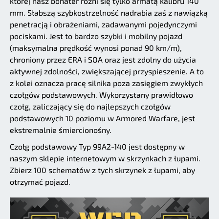
której nasz bohater różni się tylko armatą kalibru 140
mm. Słabszą szybkostrzelność nadrabia zaś z nawiązką
penetracją i obrażeniami, zadawanymi pojedynczymi
pociskami. Jest to bardzo szybki i mobilny pojazd
(maksymalna prędkość wynosi ponad 90 km/m),
chroniony przez ERA i SOA oraz jest zdolny do użycia
aktywnej zdolności, zwiększającej przyspieszenie. A to
z kolei oznacza pracę silnika poza zasięgiem zwykłych
czołgów podstawowych. Wykorzystany prawidłowo
czołg, zaliczający się do najlepszych czołgów
podstawowych 10 poziomu w Armored Warfare, jest
ekstremalnie śmiercionośny.
Czołg podstawowy Typ 99A2-140 jest dostępny w
naszym sklepie internetowym w skrzynkach z łupami.
Zbierz 100 schematów z tych skrzynek z łupami, aby
otrzymać pojazd.