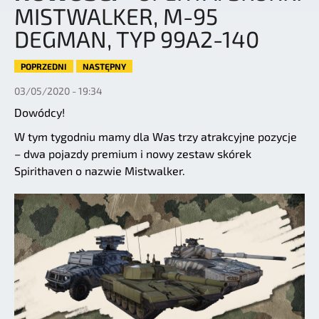
MISTWALKER, M-95
DEGMAN, TYP 99A2-140
POPRZEDNI
NASTĘPNY
03/05/2020 - 19:34
Dowódcy!
W tym tygodniu mamy dla Was trzy atrakcyjne pozycje
– dwa pojazdy premium i nowy zestaw skórek
Spirithaven o nazwie Mistwalker.