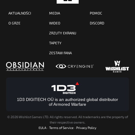
AKTUALNOŚCI
MEDIA
POMOC
O GRZE
WIDEO
DISCORD
ZRZUTY EKRANU
TAPETY
ZESTAW FANA
1D3 DIGITECH OÜ is an authorized global distributor
of Armored Warfare
©
2026 Wishlist Games LTD. All rights reserved. All trademarks are the property of
their respective owners.
EULA
-
Terms of Service
-
Privacy Policy