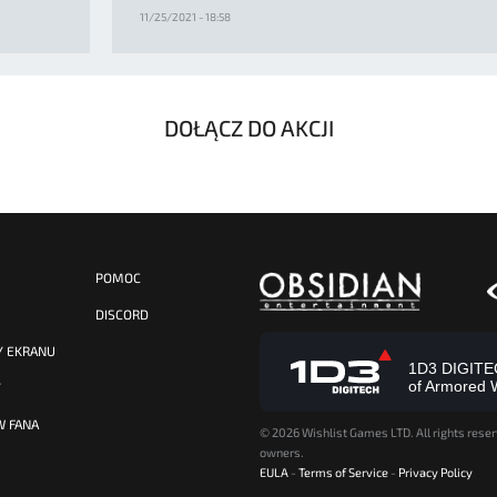
11/25/2021 - 18:58
DOŁĄCZ DO AKCJI
POMOC
DISCORD
Y EKRANU
1D3 DIGITECH
of Armored 
Y
W FANA
©
2026 Wishlist Games LTD. All rights reser
owners.
EULA
-
Terms of Service
-
Privacy Policy