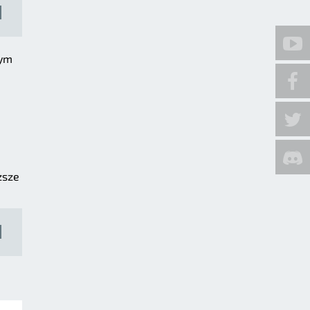
nym
ższe