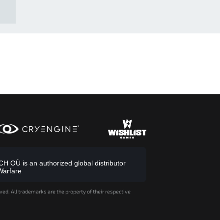
 OÜ is an authorized global distributor
Warfare
ved. All trademarks are the property of their respective