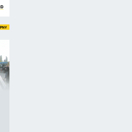
RD
ĘPNY