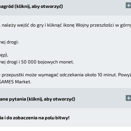
nagród (kliknij, aby otworzyć)
 należy wejść do gry i kliknąć ikonę Wojny przeszłości w gór
ej drogi:
ęp),
nej drogi i 50 000 bojowych monet.
e przepustki może wymagać odczekania około 10 minut. Powy
.GAMES Market.
ne pytania (kliknij, aby otworzyć)
 i do zobaczenia na polu bitwy!