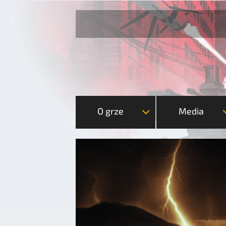
O grze
Media