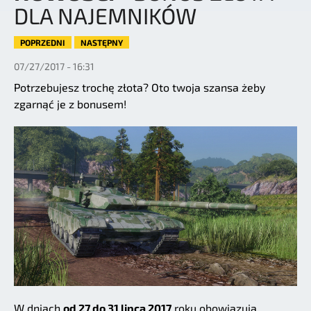
DLA NAJEMNIKÓW
POPRZEDNI
NASTĘPNY
07/27/2017 - 16:31
Potrzebujesz trochę złota? Oto twoja szansa żeby
zgarnąć je z bonusem!
W dniach
od 27 do 31 lipca 2017
roku obowiązują