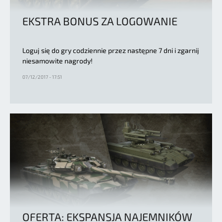
EKSTRA BONUS ZA LOGOWANIE
Loguj się do gry codziennie przez następne 7 dni i zgarnij
niesamowite nagrody!
07/12/2017 - 17:51
OFERTA: EKSPANSJA NAJEMNIKÓW