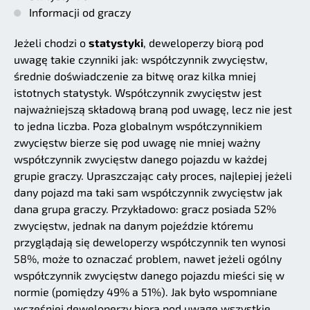
Informacji od graczy
Jeżeli chodzi o
statystyki
, deweloperzy biorą pod
uwagę takie czynniki jak: współczynnik zwycięstw,
średnie doświadczenie za bitwę oraz kilka mniej
istotnych statystyk. Współczynnik zwycięstw jest
najważniejszą składową braną pod uwagę, lecz nie jest
to jedna liczba. Poza globalnym współczynnikiem
zwycięstw bierze się pod uwagę nie mniej ważny
współczynnik zwycięstw danego pojazdu w każdej
grupie graczy. Upraszczając cały proces, najlepiej jeżeli
dany pojazd ma taki sam współczynnik zwycięstw jak
dana grupa graczy. Przykładowo: gracz posiada 52%
zwycięstw, jednak na danym pojeździe któremu
przyglądają się deweloperzy współczynnik ten wynosi
58%, może to oznaczać problem, nawet jeżeli ogólny
współczynnik zwycięstw danego pojazdu mieści się w
normie (pomiędzy 49% a 51%). Jak było wspomniane
wcześniej deweloperzy biorą pod uwagę wszystkie