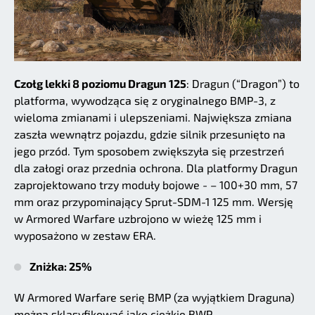
Czołg lekki 8 poziomu Dragun 125
: Dragun (“Dragon”) to
platforma, wywodząca się z oryginalnego BMP-3, z
wieloma zmianami i ulepszeniami. Największa zmiana
zaszła wewnątrz pojazdu, gdzie silnik przesunięto na
jego przód. Tym sposobem zwiększyła się przestrzeń
dla załogi oraz przednia ochrona. Dla platformy Dragun
zaprojektowano trzy moduły bojowe - – 100+30 mm, 57
mm oraz przypominający Sprut-SDM-1 125 mm. Wersję
w Armored Warfare uzbrojono w wieżę 125 mm i
wyposażono w zestaw ERA.
Zniżka: 25%
W Armored Warfare serię BMP (za wyjątkiem Draguna)
można sklasyfikować jako ciężkie BWP.