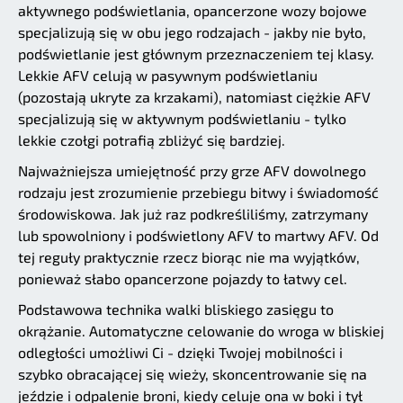
aktywnego podświetlania, opancerzone wozy bojowe
specjalizują się w obu jego rodzajach - jakby nie było,
podświetlanie jest głównym przeznaczeniem tej klasy.
Lekkie AFV celują w pasywnym podświetlaniu
(pozostają ukryte za krzakami), natomiast ciężkie AFV
specjalizują się w aktywnym podświetlaniu - tylko
lekkie czołgi potrafią zbliżyć się bardziej.
Najważniejsza umiejętność przy grze AFV dowolnego
rodzaju jest zrozumienie przebiegu bitwy i świadomość
środowiskowa. Jak już raz podkreśliliśmy, zatrzymany
lub spowolniony i podświetlony AFV to martwy AFV. Od
tej reguły praktycznie rzecz biorąc nie ma wyjątków,
ponieważ słabo opancerzone pojazdy to łatwy cel.
Podstawowa technika walki bliskiego zasięgu to
okrążanie. Automatyczne celowanie do wroga w bliskiej
odległości umożliwi Ci - dzięki Twojej mobilności i
szybko obracającej się wieży, skoncentrowanie się na
jeździe i odpalenie broni, kiedy celuje ona w boki i tył