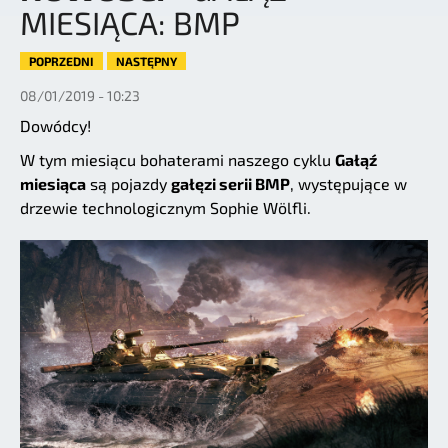
MIESIĄCA: BMP
POPRZEDNI
NASTĘPNY
08/01/2019 - 10:23
Dowódcy!
W tym miesiącu bohaterami naszego cyklu
Gałąź
miesiąca
są pojazdy
gałęzi serii BMP
, występujące w
drzewie technologicznym Sophie Wölfli.