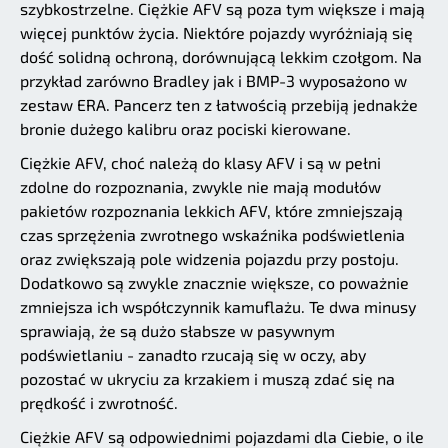
szybkostrzelne. Ciężkie AFV są poza tym większe i mają
więcej punktów życia. Niektóre pojazdy wyróżniają się
dość solidną ochroną, dorównującą lekkim czołgom. Na
przykład zarówno Bradley jak i BMP-3 wyposażono w
zestaw ERA. Pancerz ten z łatwością przebiją jednakże
bronie dużego kalibru oraz pociski kierowane.
Ciężkie AFV, choć należą do klasy AFV i są w pełni
zdolne do rozpoznania, zwykle nie mają modułów
pakietów rozpoznania lekkich AFV, które zmniejszają
czas sprzężenia zwrotnego wskaźnika podświetlenia
oraz zwiększają pole widzenia pojazdu przy postoju.
Dodatkowo są zwykle znacznie większe, co poważnie
zmniejsza ich współczynnik kamuflażu. Te dwa minusy
sprawiają, że są dużo słabsze w pasywnym
podświetlaniu - zanadto rzucają się w oczy, aby
pozostać w ukryciu za krzakiem i muszą zdać się na
prędkość i zwrotność.
Ciężkie AFV są odpowiednimi pojazdami dla Ciebie, o ile