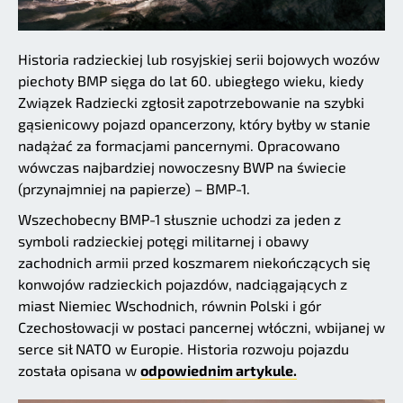
Historia radzieckiej lub rosyjskiej serii bojowych wozów
piechoty BMP sięga do lat 60. ubiegłego wieku, kiedy
Związek Radziecki zgłosił zapotrzebowanie na szybki
gąsienicowy pojazd opancerzony, który byłby w stanie
nadążać za formacjami pancernymi. Opracowano
wówczas najbardziej nowoczesny BWP na świecie
(przynajmniej na papierze) – BMP-1.
Wszechobecny BMP-1 słusznie uchodzi za jeden z
symboli radzieckiej potęgi militarnej i obawy
zachodnich armii przed koszmarem niekończących się
konwojów radzieckich pojazdów, nadciągających z
miast Niemiec Wschodnich, równin Polski i gór
Czechosłowacji w postaci pancernej włóczni, wbijanej w
serce sił NATO w Europie. Historia rozwoju pojazdu
została opisana w
odpowiednim artykule.