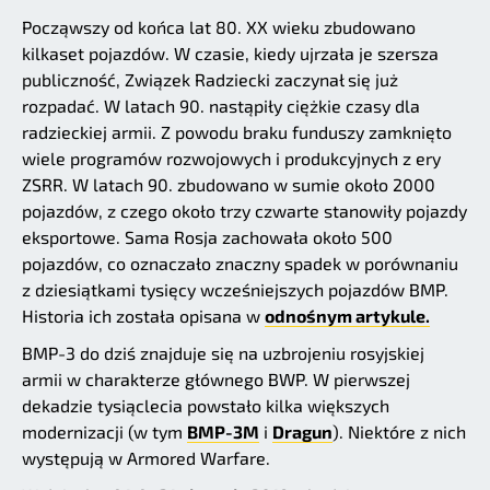
Począwszy od końca lat 80. XX wieku zbudowano
kilkaset pojazdów. W czasie, kiedy ujrzała je szersza
publiczność, Związek Radziecki zaczynał się już
rozpadać. W latach 90. nastąpiły ciężkie czasy dla
radzieckiej armii. Z powodu braku funduszy zamknięto
wiele programów rozwojowych i produkcyjnych z ery
ZSRR. W latach 90. zbudowano w sumie około 2000
pojazdów, z czego około trzy czwarte stanowiły pojazdy
eksportowe. Sama Rosja zachowała około 500
pojazdów, co oznaczało znaczny spadek w porównaniu
z dziesiątkami tysięcy wcześniejszych pojazdów BMP.
Historia ich została opisana w
odnośnym artykule.
BMP-3 do dziś znajduje się na uzbrojeniu rosyjskiej
armii w charakterze głównego BWP. W pierwszej
dekadzie tysiąclecia powstało kilka większych
modernizacji (w tym
BMP-3M
i
Dragun
). Niektóre z nich
występują w Armored Warfare.