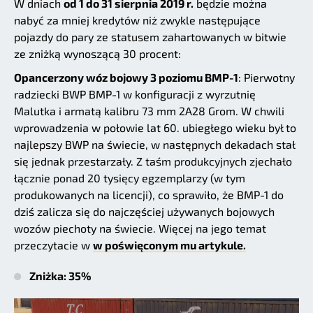
W dniach
od 1 do 31 sierpnia 2019 r.
będzie można
nabyć za mniej kredytów niż zwykle następujące
pojazdy do pary ze statusem zahartowanych w bitwie
ze zniżką wynoszącą 30 procent:
Opancerzony wóz bojowy 3 poziomu BMP-1
: Pierwotny
radziecki BWP BMP-1 w konfiguracji z wyrzutnię
Malutka i armatą kalibru 73 mm 2A28 Grom. W chwili
wprowadzenia w połowie lat 60. ubiegłego wieku był to
najlepszy BWP na świecie, w następnych dekadach stał
się jednak przestarzały. Z taśm produkcyjnych zjechało
łącznie ponad 20 tysięcy egzemplarzy (w tym
produkowanych na licencji), co sprawiło, że BMP-1 do
dziś zalicza się do najczęściej używanych bojowych
wozów piechoty na świecie. Więcej na jego temat
przeczytacie w
w poświęconym mu artykule.
Zniżka: 35%