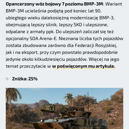
Opancerzony wóz bojowy 7 poziomu BMP-3M
: Wariant
BMP-3M ucieleśnia podjętą pod koniec lat 90.
ubiegłego wieku dalekosiężną modernizację BMP-3,
obejmującą lepszy silnik, lepszy SKO i ulepszone,
odpalane z armaty ppk. Do ulepszeń zaliczał się też
opcjonalny SOA Arena-E. Nieznana liczba tych pojazdów
została zbudowana zarówno dla Federacji Rosyjskiej,
jak i na eksport, przy czym powstało prawdopodobnie
jedynie około kilkudziesięciu pojazdów. Więcej na jego
temat przeczytacie w
w poświęconym mu artykule.
Zniżka: 25%