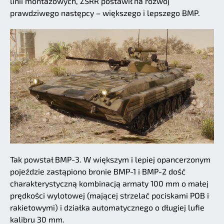
linii montażowych, ZSRR postawił na rozwój
prawdziwego następcy – większego i lepszego BMP.
Tak powstał BMP-3. W większym i lepiej opancerzonym
pojeździe zastąpiono bronie BMP-1 i BMP-2 dość
charakterystyczną kombinacją armaty 100 mm o małej
prędkości wylotowej (mającej strzelać pociskami POB i
rakietowymi) i działka automatycznego o długiej lufie
kalibru 30 mm.