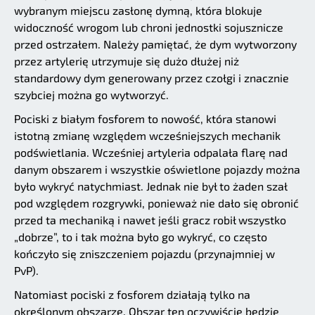
wybranym miejscu zasłonę dymną, która blokuje
widoczność wrogom lub chroni jednostki sojusznicze
przed ostrzałem. Należy pamiętać, że dym wytworzony
przez artylerię utrzymuje się dużo dłużej niż
standardowy dym generowany przez czołgi i znacznie
szybciej można go wytworzyć.
Pociski z białym fosforem to nowość, która stanowi
istotną zmianę względem wcześniejszych mechanik
podświetlania. Wcześniej artyleria odpalała flarę nad
danym obszarem i wszystkie oświetlone pojazdy można
było wykryć natychmiast. Jednak nie był to żaden szał
pod względem rozgrywki, ponieważ nie dało się obronić
przed ta mechaniką i nawet jeśli gracz robił wszystko
„dobrze”, to i tak można było go wykryć, co często
kończyło się zniszczeniem pojazdu (przynajmniej w
PvP).
Natomiast pociski z fosforem działają tylko na
określonym obszarze. Obszar ten oczywiście będzie