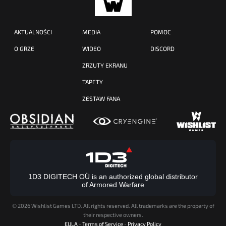
AKTUALNOŚCI
MEDIA
POMOC
O GRZE
WIDEO
DISCORD
ZRZUTY EKRANU
TAPETY
ZESTAW FANA
1D3 DIGITECH OÜ is an authorized global distributor
of Armored Warfare
©
2026 Wishlist Games LTD. All rights reserved. All trademarks are the property of
their respective owners.
EULA
-
Terms of Service
-
Privacy Policy