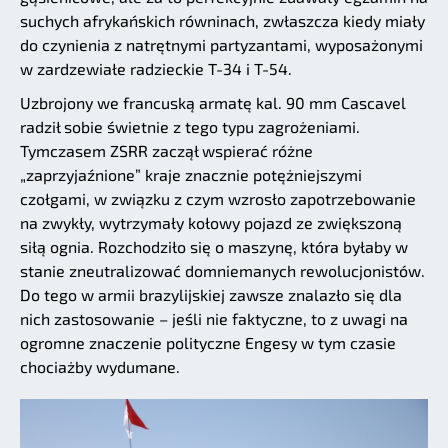
suchych afrykańskich równinach, zwłaszcza kiedy miały
do czynienia z natrętnymi partyzantami, wyposażonymi
w zardzewiałe radzieckie T-34 i T-54.
Uzbrojony we francuską armatę kal. 90 mm Cascavel
radził sobie świetnie z tego typu zagrożeniami.
Tymczasem ZSRR zaczął wspierać różne
„zaprzyjaźnione” kraje znacznie potężniejszymi
czołgami, w związku z czym wzrosło zapotrzebowanie
na zwykły, wytrzymały kołowy pojazd ze zwiększoną
siłą ognia. Rozchodziło się o maszynę, która byłaby w
stanie zneutralizować domniemanych rewolucjonistów.
Do tego w armii brazylijskiej zawsze znalazło się dla
nich zastosowanie – jeśli nie faktyczne, to z uwagi na
ogromne znaczenie polityczne Engesy w tym czasie
chociażby wydumane.