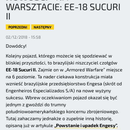
WARSZTACIE: EE-18 SUCURI
II
POPRZEDNI
NASTĘPNY
02/12/2018 - 15:58
Dowódcy!
Kolejny pojazd, którego możecie się spodziewać w
bliskiej przyszłości, to brazylijski niszczyciel czołgów
EE-18 Sucuri II.
Zajmie on w „Armored Warfare” miejsce
na 6 poziomie. Ta nader ciekawa konstrukcja miała
wznieść brazylijskie przedsiębiorstwo Engesa (skrót od
Engenheiros Especializados S/A) na nowe wyżyny
sukcesu. Wbrew oczekiwaniom pojazd okazał się być
jednym z gwoździ do trumny
południowoamerykańskiego koncernu zbrojeniowego.
Tutaj zahaczamy jednakże o zupełnie inną historię,
opisaną już w artykule
„Powstanie i upadek Engesy”.