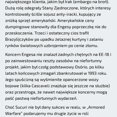
największego klienta, jakim był Irak (embargo na broń).
Dużą rolę odegrały Stany Zjednoczone, których interesy
kontrolowały ściśle sojusz anty-iracki, kupujący ze
zniżką sprzęt amerykański. Amerykańskie ceny
dumpingowe stanowiły dla Engesy poprzeczkę nie do
przeskoczenia. Trzeci i ostateczny cios trafił
Brazylijczyków po upadku żelaznej kurtyny i zalaniu
rynków światowych uzbrojeniem po cenie złomu.
Koncern Engesa nie znalazł żadnych chętnych na EE-18 i
po zainwestowaniu reszty zasobów na niefortunny
projekt, jakim był czołg podstawowy Osório, po kilku
latach końcowych zmagań zbankrutował w 1993 roku.
Jego spuścizną są wyśmienite opancerzone wozy
bojowe (kilka Cascaveli znajduje się jeszcze na służbie)
oraz przestroga, że nawet największe koncerny mogą
paść pastwą niefortunnych wydarzeń.
Choć Sucuri nie był dany sukces w realu, w „Armored
Warfare” podarujemy mu drugie życie w roli