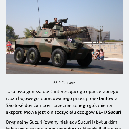
EE-9 Cascavel
Taka była geneza dość interesującego opancerzonego
wozu bojowego, opracowanego przez projektantów z
São José dos Campos i przeznaczonego głównie na
eksport. Mowa jest o niszczycielu czołgów
EE-17 Sucuri
.
Oryginalny Sucuri (zwany niekiedy Sucuri I) był lekkim
kołowym niszczycielem czołgów w układzie 6x6 z dużą