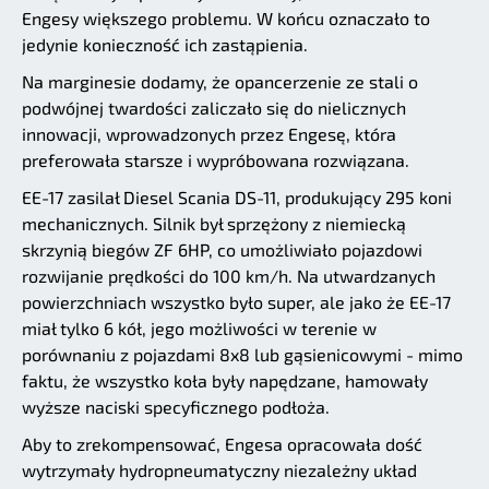
Engesy większego problemu. W końcu oznaczało to
jedynie konieczność ich zastąpienia.
Na marginesie dodamy, że opancerzenie ze stali o
podwójnej twardości zaliczało się do nielicznych
innowacji, wprowadzonych przez Engesę, która
preferowała starsze i wypróbowana rozwiązana.
EE-17 zasilał Diesel Scania DS-11, produkujący 295 koni
mechanicznych. Silnik był sprzężony z niemiecką
skrzynią biegów ZF 6HP, co umożliwiało pojazdowi
rozwijanie prędkości do 100 km/h. Na utwardzanych
powierzchniach wszystko było super, ale jako że EE-17
miał tylko 6 kół, jego możliwości w terenie w
porównaniu z pojazdami 8x8 lub gąsienicowymi - mimo
faktu, że wszystko koła były napędzane, hamowały
wyższe naciski specyficznego podłoża.
Aby to zrekompensować, Engesa opracowała dość
wytrzymały hydropneumatyczny niezależny układ