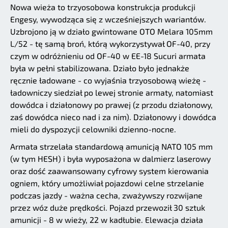
Nowa wieża to trzyosobowa konstrukcja produkcji
Engesy, wywodząca się z wcześniejszych wariantów.
Uzbrojono ją w działo gwintowane OTO Melara 105mm
L/52 - tę samą broń, którą wykorzystywał OF-40, przy
czym w odróżnieniu od OF-40 w EE-18 Sucuri armata
była w pełni stabilizowana. Działo było jednakże
ręcznie ładowane - co wyjaśnia trzyosobową wieżę -
ładowniczy siedział po lewej stronie armaty, natomiast
dowódca i działonowy po prawej (z przodu działonowy,
zaś dowódca nieco nad i za nim). Działonowy i dowódca
mieli do dyspozycji celowniki dzienno-nocne.
Armata strzelała standardową amunicją NATO 105 mm
(w tym HESH) i była wyposażona w dalmierz laserowy
oraz dość zaawansowany cyfrowy system kierowania
ogniem, który umożliwiał pojazdowi celne strzelanie
podczas jazdy - ważna cecha, zważywszy rozwijane
przez wóz duże prędkości. Pojazd przewoził 30 sztuk
amunicji - 8 w wieży, 22 w kadłubie. Elewacja działa