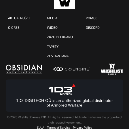
AKTUALNOŚCI
MEDIA
POMOC
O GRZE
WIDEO
DISCORD
ZRZUTY EKRANU
TAPETY
ZESTAW FANA
1D3 DIGITECH OÜ is an authorized global distributor
of Armored Warfare
©
2026 Wishlist Games LTD. All rights reserved. All trademarks are the property of
their respective owners.
EULA
-
Terms of Service
-
Privacy Policy