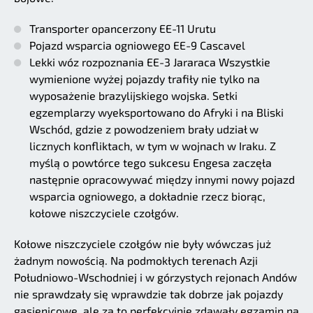
Transporter opancerzony EE-11 Urutu
Pojazd wsparcia ogniowego EE-9 Cascavel
Lekki wóz rozpoznania EE-3 Jararaca Wszystkie
wymienione wyżej pojazdy trafiły nie tylko na
wyposażenie brazylijskiego wojska. Setki
egzemplarzy wyeksportowano do Afryki i na Bliski
Wschód, gdzie z powodzeniem brały udział w
licznych konfliktach, w tym w wojnach w Iraku. Z
myślą o powtórce tego sukcesu Engesa zaczęła
następnie opracowywać między innymi nowy pojazd
wsparcia ogniowego, a dokładnie rzecz biorąc,
kołowe niszczyciele czołgów.
Kołowe niszczyciele czołgów nie były wówczas już
żadnym nowością. Na podmokłych terenach Azji
Południowo-Wschodniej i w górzystych rejonach Andów
nie sprawdzały się wprawdzie tak dobrze jak pojazdy
gąsienicowe, ale za to perfekcyjnie zdawały egzamin na