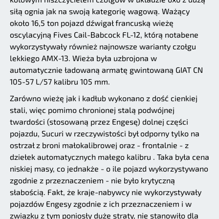
siłą ognia jak na swoją kategorię wagową. Ważący
około 16,5 ton pojazd dźwigał francuską wieżę
oscylacyjną Fives Cail-Babcock FL-12, którą notabene
wykorzystywały również najnowsze warianty czołgu
lekkiego AMX-13. Wieża była uzbrojona w
automatycznie ładowaną armatę gwintowaną GIAT CN
105-57 L/57 kalibru 105 mm.
Zarówno wieżę jak i kadłub wykonano z dość cienkiej
stali, więc pomimo chronionej stalą podwójnej
twardości (stosowaną przez Engesę) dolnej części
pojazdu, Sucuri w rzeczywistości był odporny tylko na
ostrzał z broni małokalibrowej oraz - frontalnie - z
dziełek automatycznych małego kalibru . Taka była cena
niskiej masy, co jednakże - o ile pojazd wykorzystywano
zgodnie z przeznaczeniem - nie było krytyczną
słabością. Fakt, że kraje-nabywcy nie wykorzystywały
pojazdów Engesy zgodnie z ich przeznaczeniem i w
związku z tym poniosły duże straty, nie stanowiło dla