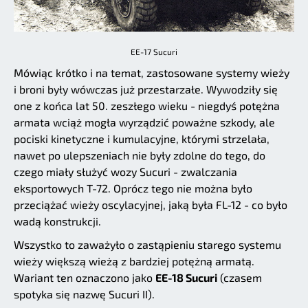
EE-17 Sucuri
Mówiąc krótko i na temat, zastosowane systemy wieży
i broni były wówczas już przestarzałe. Wywodziły się
one z końca lat 50. zeszłego wieku - niegdyś potężna
armata wciąż mogła wyrządzić poważne szkody, ale
pociski kinetyczne i kumulacyjne, którymi strzelała,
nawet po ulepszeniach nie były zdolne do tego, do
czego miały służyć wozy Sucuri - zwalczania
eksportowych T-72. Oprócz tego nie można było
przeciążać wieży oscylacyjnej, jaką była FL-12 - co było
wadą konstrukcji.
Wszystko to zaważyło o zastąpieniu starego systemu
wieży większą wieżą z bardziej potężną armatą.
Wariant ten oznaczono jako
EE-18 Sucuri
(czasem
spotyka się nazwę Sucuri II).