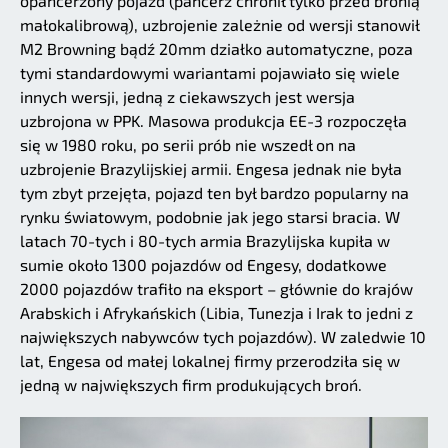
opancerzony pojazd (pancerz chronił tylko przed bronią
małokalibrową), uzbrojenie zależnie od wersji stanowił
M2 Browning bądź 20mm działko automatyczne, poza
tymi standardowymi wariantami pojawiało się wiele
innych wersji, jedną z ciekawszych jest wersja
uzbrojona w PPK. Masowa produkcja EE-3 rozpoczęła
się w 1980 roku, po serii prób nie wszedł on na
uzbrojenie Brazylijskiej armii. Engesa jednak nie była
tym zbyt przejęta, pojazd ten był bardzo popularny na
rynku światowym, podobnie jak jego starsi bracia. W
latach 70-tych i 80-tych armia Brazylijska kupiła w
sumie około 1300 pojazdów od Engesy, dodatkowe
2000 pojazdów trafiło na eksport – głównie do krajów
Arabskich i Afrykańskich (Libia, Tunezja i Irak to jedni z
największych nabywców tych pojazdów). W zaledwie 10
lat, Engesa od małej lokalnej firmy przerodziła się w
jedną w największych firm produkujących broń.