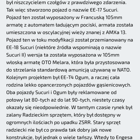
był niszczycielem czołgów z prawdziwego zdarzenia.
Tak więc stworzono pojazd o nazwie EE-17 Sucuri.
Pojazd ten został wyposażony w Francuską 105mm
armatę z automatem ładującym pociski, armata została
umieszczona w oscylacyjnej wieży znanej z AMXa 13.
Pojazd ten w toku modyfikacji został przemianowany na
EE-18 Sucuri (niektóre źródła wspominają o nazwie
Sucuri II) wersja ta została wyposażona w 105mm
włoską armatę OTO Melara, która była przystosowana
do strzelania standardową amunicją używaną w NATO.
Kolejnym projektem był EE-T4 Ogum, a raczej cała
rodzina lekko opancerzonych pojazdów gąsienicowych.
Oba pojazdy Sucuri i Ogum były reklamowane od
połowy lat 80-tych aż do lat 90-tych, niestety czasy
okazały się nieodpowiednie. W tamtym czasie rynek był
zalany Radzieckim sprzętem, który był dostępny w
ogromnych ilościach po upadku ZSRR. Stary sprzęt
radziecki nie był co prawda tak dobry jak nowe
konstrukcje, był jednak o wiele tańszy. Wtedy to Engesa