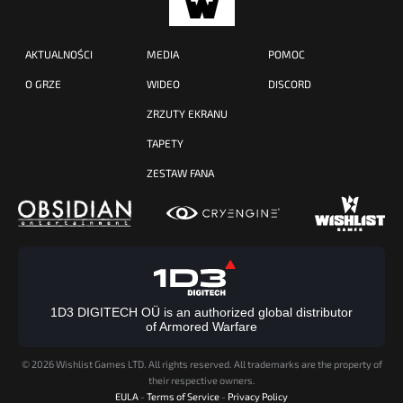
AKTUALNOŚCI
MEDIA
POMOC
O GRZE
WIDEO
DISCORD
ZRZUTY EKRANU
TAPETY
ZESTAW FANA
1D3 DIGITECH OÜ is an authorized global distributor
of Armored Warfare
©
2026 Wishlist Games LTD. All rights reserved. All trademarks are the property of
their respective owners.
EULA
-
Terms of Service
-
Privacy Policy