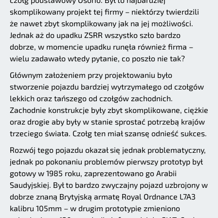
skomplikowany projekt tej firmy – niektórzy twierdzili
że nawet zbyt skomplikowany jak na jej możliwości.
Jednak aż do upadku ZSRR wszystko szło bardzo
dobrze, w momencie upadku runęła również firma –
wielu zadawało wtedy pytanie, co poszło nie tak?
Głównym założeniem przy projektowaniu było
stworzenie pojazdu bardziej wytrzymałego od czołgów
lekkich oraz tańszego od czołgów zachodnich.
Zachodnie konstrukcje były zbyt skomplikowane, ciężkie
oraz drogie aby były w stanie sprostać potrzebą krajów
trzeciego świata. Czołg ten miał szansę odnieść sukces.
Rozwój tego pojazdu okazał się jednak problematyczny,
jednak po pokonaniu problemów pierwszy prototyp był
gotowy w 1985 roku, zaprezentowano go Arabii
Saudyjskiej. Był to bardzo zwyczajny pojazd uzbrojony w
dobrze znaną Brytyjską armatę Royal Ordnance L7A3
kalibru 105mm – w drugim prototypie zmieniono