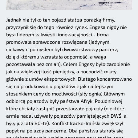
Jednak nie tylko ten pojazd stał za porażką firmy,
przyczynił się do tego również rynek. Engesa nigdy nie
była liderem w kwestii innowacyjności - firma
promowała sprawdzone rozwiązana (jedynym
ciekawym pomysłem był dwuwarstwowy pancerz,
dzięki któremu wzrastała odporność, a waga
pozostawała bez zmian). Celem Engesy było zarobienie
jak największej ilość pieniędzy, a pochodzić miały
głównie z umów eksportowych. Dlatego koncentrowano
się na produkowaniu pojazdów z jak najlepszym
stosunkiem ceny do możliwości (siły ognia).Głównym
odbiorcą pojazdów były państwa Afryki Południowej
które chciały zastąpić przestarzałe pojazdy (niektóre
armie nadal używały pojazdów pamiętających DWŚ, a
były już lata 80-te). Konflikt Iracko-Irański zwiększył
popyt na pojazdy pancerne. Oba państwa starały się
powiększyć swoje wojska pancerne za wszelką cenę –