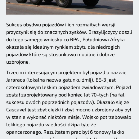
Sukces obydwu pojazdów i ich rozmaitych wersji
przyczynił się do znacznych zysków. Brazylijczycy doszli
do tego samego wniosku co RPA , Południowa Afryka
okazała się idealnym rynkiem zbytu dla niedrogich
pojazdów które są stosunkowo mobilne i dobrze
uzbrojone.
Trzecim interesującym projektem był pojazd o nazwie
Jararaca (lokalna nazwa gatunku żmij). EE-3 jest
czterokołowym lekkim pojazdem zwiadowczym. Pojazd
został zaprojektowany pod koniec lat 70-tych (na fali
sukcesu dwóch poprzednich pojazdów). Okazało się że
Cascavel jest zbyt ciężki i zbyt mocno uzbrojony aby był
w stanie wykonać niektóre misje. Wojsko potrzebowało
lekkiego pojazdu wielkości dżipa tyle że
opancerzonego. Rezultatem prac był 6 tonowy lekko