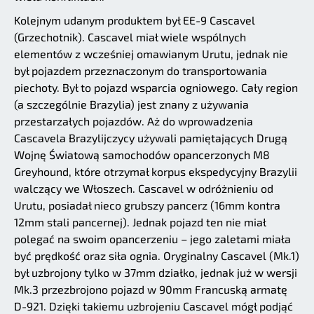
Kolejnym udanym produktem był EE-9 Cascavel
(Grzechotnik). Cascavel miał wiele wspólnych
elementów z wcześniej omawianym Urutu, jednak nie
był pojazdem przeznaczonym do transportowania
piechoty. Był to pojazd wsparcia ogniowego. Cały region
(a szczególnie Brazylia) jest znany z używania
przestarzałych pojazdów. Aż do wprowadzenia
Cascavela Brazylijczycy używali pamiętających Drugą
Wojnę Światową samochodów opancerzonych M8
Greyhound, które otrzymał korpus ekspedycyjny Brazylii
walczący we Włoszech. Cascavel w odróżnieniu od
Urutu, posiadał nieco grubszy pancerz (16mm kontra
12mm stali pancernej). Jednak pojazd ten nie miał
polegać na swoim opancerzeniu – jego zaletami miała
być prędkość oraz siła ognia. Oryginalny Cascavel (Mk.1)
był uzbrojony tylko w 37mm działko, jednak już w wersji
Mk.3 przezbrojono pojazd w 90mm Francuską armatę
D-921. Dzięki takiemu uzbrojeniu Cascavel mógł podjąć