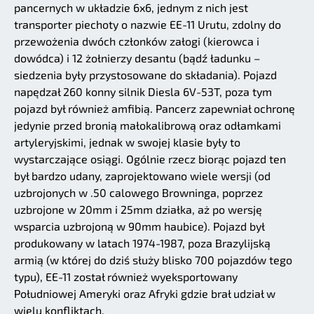
pancernych w układzie 6x6, jednym z nich jest
transporter piechoty o nazwie EE-11 Urutu, zdolny do
przewożenia dwóch członków załogi (kierowca i
dowódca) i 12 żołnierzy desantu (bądź ładunku –
siedzenia były przystosowane do składania). Pojazd
napędzał 260 konny silnik Diesla 6V-53T, poza tym
pojazd był również amfibią. Pancerz zapewniał ochronę
jedynie przed bronią małokalibrową oraz odłamkami
artyleryjskimi, jednak w swojej klasie były to
wystarczające osiągi. Ogólnie rzecz biorąc pojazd ten
był bardzo udany, zaprojektowano wiele wersji (od
uzbrojonych w .50 calowego Browninga, poprzez
uzbrojone w 20mm i 25mm działka, aż po wersję
wsparcia uzbrojoną w 90mm haubice). Pojazd był
produkowany w latach 1974-1987, poza Brazylijską
armią (w której do dziś służy blisko 700 pojazdów tego
typu), EE-11 został również wyeksportowany
Południowej Ameryki oraz Afryki gdzie brał udział w
wielu konfliktach.