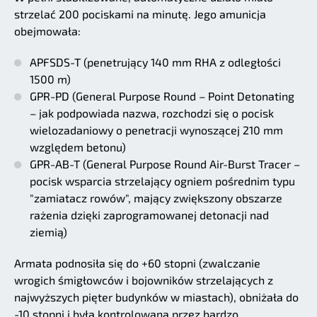
strzelać 200 pociskami na minutę. Jego amunicja
obejmowała:
APFSDS-T (penetrujący 140 mm RHA z odległości
1500 m)
GPR-PD (General Purpose Round – Point Detonating
– jak podpowiada nazwa, rozchodzi się o pocisk
wielozadaniowy o penetracji wynoszącej 210 mm
względem betonu)
GPR-AB-T (General Purpose Round Air-Burst Tracer –
pocisk wsparcia strzelający ogniem pośrednim typu
"zamiatacz rowów", mający zwiększony obszarze
rażenia dzięki zaprogramowanej detonacji nad
ziemią)
Armata podnosiła się do +60 stopni (zwalczanie
wrogich śmigłowców i bojowników strzelających z
najwyższych pięter budynków w miastach), obniżała do
-10 stopni i była kontrolowana przez bardzo