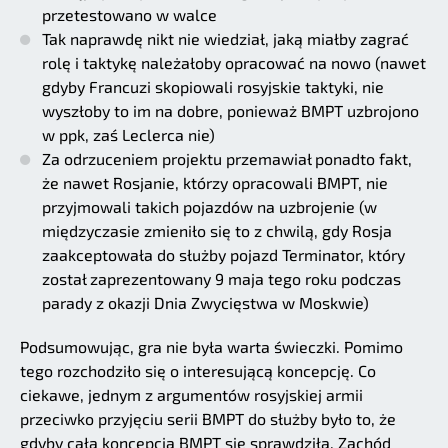
przetestowano w walce
Tak naprawdę nikt nie wiedział, jaką miałby zagrać
rolę i taktykę należałoby opracować na nowo (nawet
gdyby Francuzi skopiowali rosyjskie taktyki, nie
wyszłoby to im na dobre, ponieważ BMPT uzbrojono
w ppk, zaś Leclerca nie)
Za odrzuceniem projektu przemawiał ponadto fakt,
że nawet Rosjanie, którzy opracowali BMPT, nie
przyjmowali takich pojazdów na uzbrojenie (w
międzyczasie zmieniło się to z chwilą, gdy Rosja
zaakceptowała do służby pojazd Terminator, który
został zaprezentowany 9 maja tego roku podczas
parady z okazji Dnia Zwycięstwa w Moskwie)
Podsumowując, gra nie była warta świeczki. Pomimo
tego rozchodziło się o interesującą koncepcję. Co
ciekawe, jednym z argumentów rosyjskiej armii
przeciwko przyjęciu serii BMPT do służby było to, że
gdyby cała koncepcja BMPT się sprawdziła, Zachód