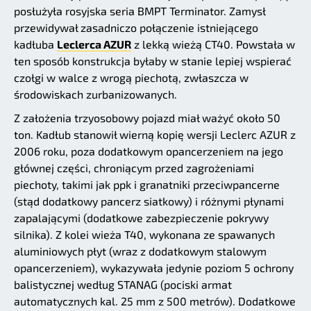
posłużyła rosyjska seria BMPT Terminator. Zamysł
przewidywał zasadniczo połączenie istniejącego
kadłuba
Leclerca AZUR
z lekką wieżą CT40. Powstała w
ten sposób konstrukcja byłaby w stanie lepiej wspierać
czołgi w walce z wrogą piechotą, zwłaszcza w
środowiskach zurbanizowanych.
Z założenia trzyosobowy pojazd miał ważyć około 50
ton. Kadłub stanowił wierną kopię wersji Leclerc AZUR z
2006 roku, poza dodatkowym opancerzeniem na jego
głównej części, chroniącym przed zagrożeniami
piechoty, takimi jak ppk i granatniki przeciwpancerne
(stąd dodatkowy pancerz siatkowy) i różnymi płynami
zapalającymi (dodatkowe zabezpieczenie pokrywy
silnika). Z kolei wieża T40, wykonana ze spawanych
aluminiowych płyt (wraz z dodatkowym stalowym
opancerzeniem), wykazywała jedynie poziom 5 ochrony
balistycznej według STANAG (pociski armat
automatycznych kal. 25 mm z 500 metrów). Dodatkowe