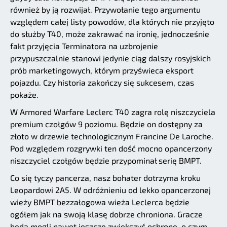
również by ją rozwijał. Przywołanie tego argumentu
względem całej listy powodów, dla których nie przyjęto
do służby T40, może zakrawać na ironię, jednocześnie
fakt przyjęcia Terminatora na uzbrojenie
przypuszczalnie stanowi jedynie ciąg dalszy rosyjskich
prób marketingowych, którym przyświeca eksport
pojazdu. Czy historia zakończy się sukcesem, czas
pokaże.
W Armored Warfare Leclerc T40 zagra rolę niszczyciela
premium czołgów 9 poziomu. Będzie on dostępny za
złoto w drzewie technologicznym Francine De Laroche.
Pod względem rozgrywki ten dość mocno opancerzony
niszczyciel czołgów będzie przypominał serię BMPT.
Co się tyczy pancerza, nasz bohater dotrzyma kroku
Leopardowi 2A5. W odróżnieniu od lekko opancerzonej
wieży BMPT bezzałogowa wieża Leclerca będzie
ogółem jak na swoją klasę dobrze chroniona. Gracze
będą mogli nawet jeszcze zwiększyć ochronę, o czym