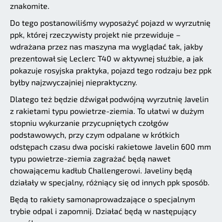
znakomite.
Do tego postanowiliśmy wyposażyć pojazd w wyrzutnię
ppk, której rzeczywisty projekt nie przewiduje –
wdrażana przez nas maszyna ma wyglądać tak, jakby
prezentował się Leclerc T40 w aktywnej służbie, a jak
pokazuje rosyjska praktyka, pojazd tego rodzaju bez ppk
byłby najzwyczajniej niepraktyczny.
Dlatego też będzie dźwigał podwójną wyrzutnię Javelin
z rakietami typu powietrze-ziemia. To ułatwi w dużym
stopniu wykurzanie przycupniętych czołgów
podstawowych, przy czym odpalane w krótkich
odstępach czasu dwa pociski rakietowe Javelin 600 mm
typu powietrze-ziemia zagrażać będą nawet
chowającemu kadłub Challengerowi. Javeliny będą
działały w specjalny, różniący się od innych ppk sposób.
Będą to rakiety samonaprowadzające o specjalnym
trybie odpal i zapomnij. Działać będą w następujący