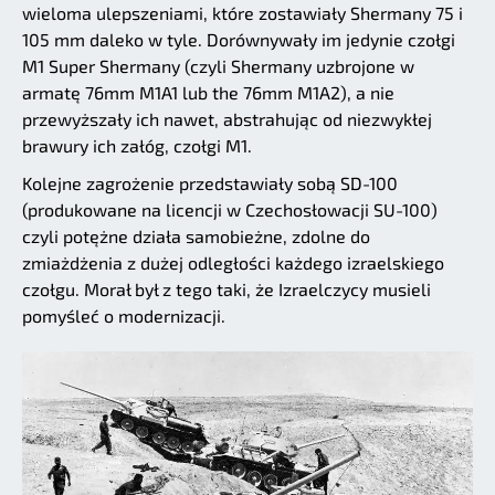
wieloma ulepszeniami, które zostawiały Shermany 75 i
105 mm daleko w tyle. Dorównywały im jedynie czołgi
M1 Super Shermany (czyli Shermany uzbrojone w
armatę 76mm M1A1 lub the 76mm M1A2), a nie
przewyższały ich nawet, abstrahując od niezwykłej
brawury ich załóg, czołgi M1.
Kolejne zagrożenie przedstawiały sobą SD-100
(produkowane na licencji w Czechosłowacji SU-100)
czyli potężne działa samobieżne, zdolne do
zmiażdżenia z dużej odległości każdego izraelskiego
czołgu. Morał był z tego taki, że Izraelczycy musieli
pomyśleć o modernizacji.