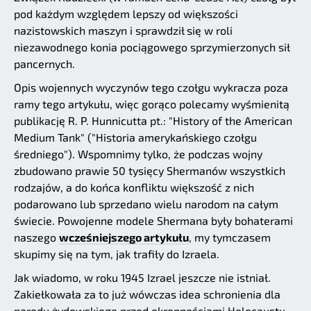
pod każdym względem lepszy od większości
nazistowskich maszyn i sprawdził się w roli
niezawodnego konia pociągowego sprzymierzonych sił
pancernych.
Opis wojennych wyczynów tego czołgu wykracza poza
ramy tego artykułu, więc gorąco polecamy wyśmienitą
publikację R. P. Hunnicutta pt.: "History of the American
Medium Tank" ("Historia amerykańskiego czołgu
średniego"). Wspomnimy tylko, że podczas wojny
zbudowano prawie 50 tysięcy Shermanów wszystkich
rodzajów, a do końca konfliktu większość z nich
podarowano lub sprzedano wielu narodom na całym
świecie. Powojenne modele Shermana były bohaterami
naszego
wcześniejszego artykułu
, my tymczasem
skupimy się na tym, jak trafiły do Izraela.
Jak wiadomo, w roku 1945 Izrael jeszcze nie istniał.
Zakiełkowała za to już wówczas idea schronienia dla
narodu żydowskiego przed okropnościami Holocaustu.