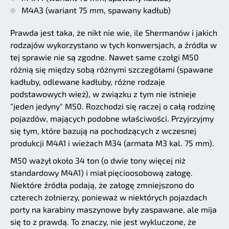
M4A3 (wariant 75 mm, spawany kadłub)
Prawda jest taka, że nikt nie wie, ile Shermanów i jakich
rodzajów wykorzystano w tych konwersjach, a źródła w
tej sprawie nie są zgodne. Nawet same czołgi M50
różnią się między sobą różnymi szczegółami (spawane
kadłuby, odlewane kadłuby, różne rodzaje
podstawowych wież), w związku z tym nie istnieje
"jeden jedyny" M50. Rozchodzi się raczej o całą rodzinę
pojazdów, mających podobne właściwości. Przyjrzyjmy
się tym, które bazują na pochodzących z wczesnej
produkcji M4A1 i wieżach M34 (armata M3 kal. 75 mm).
M50 ważył około 34 ton (o dwie tony więcej niż
standardowy M4A1) i miał pięcioosobową załogę.
Niektóre źródła podają, że załogę zmniejszono do
czterech żołnierzy, ponieważ w niektórych pojazdach
porty na karabiny maszynowe były zaspawane, ale mija
się to z prawdą. To znaczy, nie jest wykluczone, że