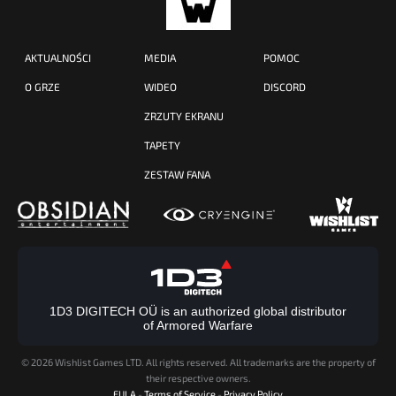
AKTUALNOŚCI
MEDIA
POMOC
O GRZE
WIDEO
DISCORD
ZRZUTY EKRANU
TAPETY
ZESTAW FANA
1D3 DIGITECH OÜ is an authorized global distributor
of Armored Warfare
©
2026 Wishlist Games LTD. All rights reserved. All trademarks are the property of
their respective owners.
EULA
-
Terms of Service
-
Privacy Policy