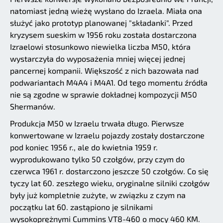
natomiast jedną wieżę wysłano do Izraela. Miała ona
służyć jako prototyp planowanej "składanki". Przed
kryzysem sueskim w 1956 roku została dostarczona
Izraelowi stosunkowo niewielka liczba M50, która
wystarczyła do wyposażenia mniej więcej jednej
pancernej kompanii. Większość z nich bazowała nad
podwariantach M4A4 i M4A1. Od tego momentu źródła
nie są zgodne w sprawie dokładnej kompozycji M50
Shermanów.
Produkcja M50 w Izraelu trwała długo. Pierwsze
konwertowane w Izraelu pojazdy zostały dostarczone
pod koniec 1956 r., ale do kwietnia 1959 r.
wyprodukowano tylko 50 czołgów, przy czym do
czerwca 1961 r. dostarczono jeszcze 50 czołgów. Co się
tyczy lat 60. zeszłego wieku, oryginalne silniki czołgów
były już kompletnie zużyte, w związku z czym na
początku lat 60. zastąpiono je silnikami
wysokoprężnymi Cummins VT8-460 o mocy 460 KM.