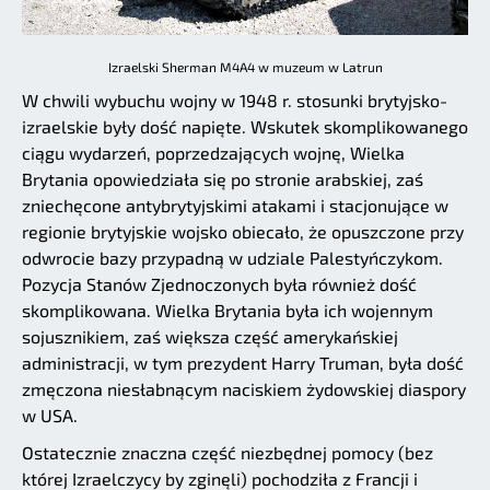
Izraelski Sherman M4A4 w muzeum w Latrun
W chwili wybuchu wojny w 1948 r. stosunki brytyjsko-
izraelskie były dość napięte. Wskutek skomplikowanego
ciągu wydarzeń, poprzedzających wojnę, Wielka
Brytania opowiedziała się po stronie arabskiej, zaś
zniechęcone antybrytyjskimi atakami i stacjonujące w
regionie brytyjskie wojsko obiecało, że opuszczone przy
odwrocie bazy przypadną w udziale Palestyńczykom.
Pozycja Stanów Zjednoczonych była również dość
skomplikowana. Wielka Brytania była ich wojennym
sojusznikiem, zaś większa część amerykańskiej
administracji, w tym prezydent Harry Truman, była dość
zmęczona niesłabnącym naciskiem żydowskiej diaspory
w USA.
Ostatecznie znaczna część niezbędnej pomocy (bez
której Izraelczycy by zginęli) pochodziła z Francji i