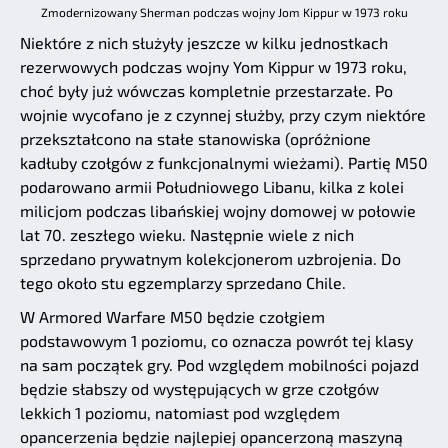
Zmodernizowany Sherman podczas wojny Jom Kippur w 1973 roku
Niektóre z nich służyły jeszcze w kilku jednostkach
rezerwowych podczas wojny Yom Kippur w 1973 roku,
choć były już wówczas kompletnie przestarzałe. Po
wojnie wycofano je z czynnej służby, przy czym niektóre
przekształcono na stałe stanowiska (opróżnione
kadłuby czołgów z funkcjonalnymi wieżami). Partię M50
podarowano armii Południowego Libanu, kilka z kolei
milicjom podczas libańskiej wojny domowej w połowie
lat 70. zeszłego wieku. Następnie wiele z nich
sprzedano prywatnym kolekcjonerom uzbrojenia. Do
tego około stu egzemplarzy sprzedano Chile.
W Armored Warfare M50 będzie czołgiem
podstawowym 1 poziomu, co oznacza powrót tej klasy
na sam początek gry. Pod względem mobilności pojazd
będzie słabszy od występujących w grze czołgów
lekkich 1 poziomu, natomiast pod względem
opancerzenia będzie najlepiej opancerzoną maszyną