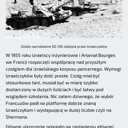
Działo samobieżne SD-100 zdobyte przez Izraelczyków
W 1955 roku izraelscy inżynierowie i Arsenał Bourges
we Francji rozpoczęli współpracę nad przyszłym
czołgiem dla izraelskiego korpusu pancernego. Wymogi
Izraelczyków były dość proste. Czołg miał być
stosunkowo tani, musiał być w miarę szybko
dostarczony w dużych ilościach i być łatwy pod
względem szkolenia. Nic zatem dziwnego, że wybór
Francuzów padł na platformę dobrze znaną
Izraelczykom i występującą w dużej liczbie czyli na
Shermana.
Główne ulepszenie polegało na zastąpieniu głównej