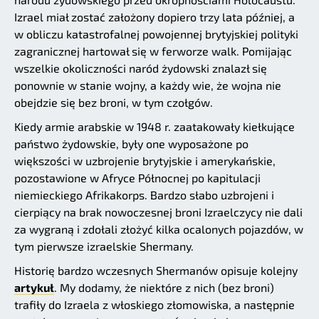
Izrael miał zostać założony dopiero trzy lata później, a
w obliczu katastrofalnej powojennej brytyjskiej polityki
zagranicznej hartował się w ferworze walk. Pomijając
wszelkie okoliczności naród żydowski znalazł się
ponownie w stanie wojny, a każdy wie, że wojna nie
obejdzie się bez broni, w tym czołgów.
Kiedy armie arabskie w 1948 r. zaatakowały kiełkujące
państwo żydowskie, były one wyposażone po
większości w uzbrojenie brytyjskie i amerykańskie,
pozostawione w Afryce Północnej po kapitulacji
niemieckiego Afrikakorps. Bardzo słabo uzbrojeni i
cierpiący na brak nowoczesnej broni Izraelczycy nie dali
za wygraną i zdołali złożyć kilka ocalonych pojazdów, w
tym pierwsze izraelskie Shermany.
Historię bardzo wczesnych Shermanów opisuje kolejny
artykuł
. My dodamy, że niektóre z nich (bez broni)
trafiły do Izraela z włoskiego złomowiska, a następnie