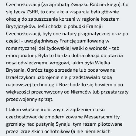
Czechosłowacji (za aprobatą Związku Radzieckiego). Co
się tyczy ZSRR, to cała akcja wsparcia była głównie
okazją do zapuszczenia korzeni w regionie kosztem
Brytyjczyków. Jeśli chodzi o pobudki Francji i
Czechosłowacji, były one natury pragmatycznej oraz po
części - uwzględniwszy Francję zamiłowaną w
romantycznej idei żydowskiej walki o wolność - też
emocjonalnej. Była to bardzo dobra okazja do utarcia
nosa odwiecznemu wrogowi, jakim była Wielka
Brytania. Oprócz tego sprzedane lub podarowane
Izraelczykom uzbrojenie nie przedstawiało sobą
najnowszej technologii. Rozchodziło się bowiem o po
większości przechwycony od Niemców lub przestarzały
przedwojenny sprzęt.
I takim właśnie ironicznym zrządzeniem losu
czechosłowackie zmodernizowane Messerschmitty
grzmiały nad pustynią Synaju, tym razem pilotowane
przez izraelskich ochotników (a nie niemieckich