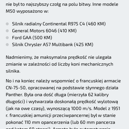
nie był to najszybszy czołg na polu bitwy. Inne modele
M50 wyposażono w:
Silnik radialny Continental R975 C4 (460 KM)
General Motors 6046 (410 KM)
Ford GAA (500 KM)
Silnik Chrysler A57 Multibank (425 KM)
Nadmienimy, że maksymalna prędkość nie ulegała
zmianie w zależności od liczby koni mechanicznych
silnika.
No i na koniec należy wspomnieć o francuskiej armacie
CN-75-50, opracowanej na podstawie słynnego działa
Panther. Była ona dość długa (mierzyła 62 kalibry
długości) i wytwarzała doskonałą prędkość wylotową
(jak na owe czasy), wynoszącą 1000 m/s. Model z 1951
r. francuskiej amunicji przeciwpancernej był w stanie
pokonać 110 mm opancerzenia (lub 60 mm pancerza
pod kątem 60 stopni). Armata była automatycznie