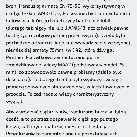
broni francuską armatą CN-75-50, wykorzystywaną w
czołgu lekkim AMX-13, tylko bez mechanizmu automatu
ładowania, którego Izraelczycy bardzo nie lubili
(dlatego też nigdy nie kupili AMX-13, aczkolwiek pewną
liczbę tych czołgów później przechwycili). Działo było
pochodzenia francuskiego, ale wywodziło się ze słynnej
niemieckiej armaty 75mm KwK 42, którą dźwigał
Panther. Początkowo zamontowano go na
zmodyfikowanej wieży M4A2 (podstawowy model 75
mm), co spowodowało pewne problemy (działo było
dość duże). To dlatego trzeba było wydłużyć wieżę z
pomocą spawanych stalowych płyt, zainstalowanych jej
przodzie. To zaś nadało wieży charakterystyczny
wygląd.
Aby wyrównać ciężar wieży, wydłużono także jej tylną
część, a to poprzez dospawanie ciężkiego pustego
kosza, w którym miała się mieścić radiostacja.
Przedłużenie to zamontowano na pozostałościach