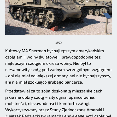
M50
Kultowy M4 Sherman był najlepszym amerykańskim
czołgiem II wojny światowej i prawdopodobnie też
najlepszym czołgiem okresu wojny. Nie był to
niesamowity czołg pod żadnym szczególnym względem
- ani nie miał największej armaty, ani nie był najszybszy,
ani nie miał szokująco grubego pancerza.
Przedstawiał za to sobą doskonałą mieszankę cech,
jakie ma dobry czołg – siły ognia, opancerzenia,
mobilności, niezawodności i komfortu załogi.
Wykorzystywany przez Stany Zjednoczone Ameryki i
Związek Radziecki (w ramach Lend-Lease Act) czołg był