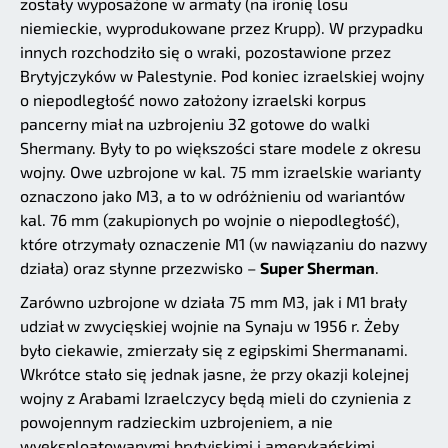
zostały wyposażone w armaty (na ironię losu
niemieckie, wyprodukowane przez Krupp). W przypadku
innych rozchodziło się o wraki, pozostawione przez
Brytyjczyków w Palestynie. Pod koniec izraelskiej wojny
o niepodległość nowo założony izraelski korpus
pancerny miał na uzbrojeniu 32 gotowe do walki
Shermany. Były to po większości stare modele z okresu
wojny. Owe uzbrojone w kal. 75 mm izraelskie warianty
oznaczono jako M3, a to w odróżnieniu od wariantów
kal. 76 mm (zakupionych po wojnie o niepodległość),
które otrzymały oznaczenie M1 (w nawiązaniu do nazwy
działa) oraz słynne przezwisko –
Super Sherman
.
Zarówno uzbrojone w działa 75 mm M3, jak i M1 brały
udział w zwycięskiej wojnie na Synaju w 1956 r. Żeby
było ciekawie, zmierzały się z egipskimi Shermanami.
Wkrótce stało się jednak jasne, że przy okazji kolejnej
wojny z Arabami Izraelczycy będą mieli do czynienia z
powojennym radzieckim uzbrojeniem, a nie
wyeksploatowanymi brytyjskimi i amerykańskimi