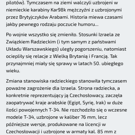
pilotów). Tymczasem na ziemi walczyli uzbrojeni w
niemieckie karabiny Kar98k mężczyźni z uzbrojonymi
przez Brytyjczyków Arabami. Historia miewa czasami
jakby pewnego rodzaju poczucie humoru...
Po wojnie wszystko się zmieniło. Stosunki Izraela ze
Związkiem Radzieckim (i tym samym z państwami
Układu Warszawskiego) uległy pogorszeniu, natomiast
ociepliły się relacje z Wielką Brytanią i Francją. Tak
przynajmniej miały się sprawy w latach 50. ubiegłego
wieku.
Zmiana stanowiska radzieckiego stanowiła tymczasem
poważne zagrożenie dla Izraela. Strona radziecka, a
konkretnie reprezentujący ją Czechosłowacy, zaczęła
zaopatrywać kraje arabskie (Egipt, Syrię, Irak) w duże
ilości powojennych T-34. Nie rozchodziło się o wczesne
modele T-34, uzbrojone w kaliber 76 mm, lecz
późniejsze wersje, produkowane na licencji w
Czechosłowacji i uzbrojone w armaty kal. 85 mm z