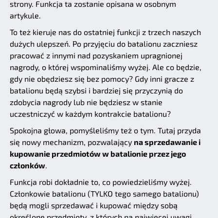
strony. Funkcja ta zostanie opisana w osobnym
artykule.
To też kieruje nas do ostatniej funkcji z trzech naszych
dużych ulepszeń. Po przyjęciu do batalionu zaczniesz
pracować z innymi nad pozyskaniem upragnionej
nagrody, o której wspominaliśmy wyżej. Ale co będzie,
gdy nie obędziesz się bez pomocy? Gdy inni gracze z
batalionu będą szybsi i bardziej się przyczynią do
zdobycia nagrody lub nie będziesz w stanie
uczestniczyć w każdym kontrakcie batalionu?
Spokojna głowa, pomyśleliśmy też o tym. Tutaj przyda
się nowy mechanizm, pozwalający
na sprzedawanie i
kupowanie przedmiotów w batalionie przez jego
członków
.
Funkcja robi dokładnie to, co powiedzieliśmy wyżej.
Członkowie batalionu (TYLKO tego samego batalionu)
będą mogli sprzedawać i kupować między sobą
określone przedmioty, z których na najwięcej uwagi