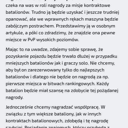
czeka na was w roli nagrody za misje kontraktowe
batalionów. Trudno ją będzie uzyskać i jeszcze trudniej
opanować, ale we wprawnych rękach maszyna będzie
zabójczym postrachem. Przedstawimy ją w osobnym
artykule, a póki co zdradzimy, że znajdzie ona pewne
miejsce w PvP wysokich poziomów.
Mając to na uwadze, zdajemy sobie sprawę, że
pozyskanie pojazdu będzie trwało dłużej w przypadku
mniejszych batalionów jak i graczy solo. Nie chcemy,
aby był on zarezerwowany tylko do najlepszych
batalionów i dlatego nie będzie on nagrodą za np.
pierwsze miejsca w bitwach rankingowych. Każdy
batalion będzie miał szansę na zdobycie tej pożądanej
nagrody.
Jednocześnie chcemy nagradzać współpracę. W
związku z tym większe bataliony, jak w innych
kontraktach batalionowych, zdobędą i tę nagrodę
szybciej. Posiadanie znajomych, którzy przybędą z