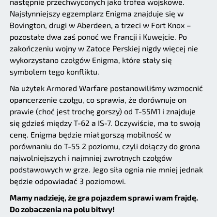
następnie przechwyconych jako trofea wojskowe.
Najsłynniejszy egzemplarz Enigma znajduje się w
Bovington, drugi w Aberdeen, a trzeci w Fort Knox –
pozostałe dwa zaś ponoć we Francji i Kuwejcie. Po
zakończeniu wojny w Zatoce Perskiej nigdy więcej nie
wykorzystano czołgów Enigma, które stały się
symbolem tego konfliktu.
Na użytek Armored Warfare postanowiliśmy wzmocnić
opancerzenie czołgu, co sprawia, że dorównuje on
prawie (choć jest trochę gorszy) od T-55M1 i znajduje
się gdzieś między T-62 a IS-7. Oczywiście, ma to swoją
cenę. Enigma będzie miał gorszą mobilność w
porównaniu do T-55 2 poziomu, czyli dołączy do grona
najwolniejszych i najmniej zwrotnych czołgów
podstawowych w grze. Jego siła ognia nie mniej jednak
będzie odpowiadać 3 poziomowi.
Mamy nadzieję, że gra pojazdem sprawi wam frajdę.
Do zobaczenia na polu bitwy!