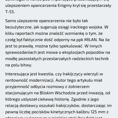
ulepszeniem opancerzenia Enigmy krył się przestarzały
T-55.
Samo ulepszenie opancerzenia nie było tak
bezużyteczne, jak sugerują osiągi irackiego wojska. W
kilku raportach można znaleźć wzmiankę o tym, że
czołg był faktycznie dość odporny na ppk MILAN. Na ile
jest to prawdą, można tylko spekulować. W innych
sprawozdaniach jest mowa o eksplozjach pojazdów na
modłę pozostałych przestarzałych radzieckich technik
na polu bitwy.
Interesująca jest kwestia, czy Irakijczycy wierzyli w
rentowność modernizacji. Autor tego artykułu miał
przyjemność odbycia rozmowy z żołnierzem
stacjonującym na Bliskim Wschodzie przed inwazją, od
którego usłyszał ciekawą historię. Zgodnie z jego
relacją dostawcy oszukali Irakijczyków, dostarczając im
pewną liczbę pocisków kinetycznych kalibru 125 mm z
rdzeniem wykonanym z miękkiej stali (ten fakt jest