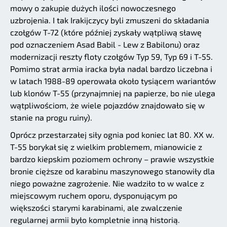
mowy o zakupie dużych ilości nowoczesnego
uzbrojenia. I tak Irakijczycy byli zmuszeni do składania
czołgów T-72 (które później zyskały wątpliwą sławę
pod oznaczeniem Asad Babil - Lew z Babilonu) oraz
modernizacji reszty floty czołgów Typ 59, Typ 69 i T-55.
Pomimo strat armia iracka była nadal bardzo liczebna i
w latach 1988-89 operowała około tysiącem wariantów
lub klonów T-55 (przynajmniej na papierze, bo nie ulega
wątpliwościom, że wiele pojazdów znajdowało się w
stanie na progu ruiny).
Oprócz przestarzałej siły ognia pod koniec lat 80. XX w.
T-55 borykał się z wielkim problemem, mianowicie z
bardzo kiepskim poziomem ochrony – prawie wszystkie
bronie cięższe od karabinu maszynowego stanowiły dla
niego poważne zagrożenie. Nie wadziło to w walce z
miejscowym ruchem oporu, dysponującym po
większości starymi karabinami, ale zwalczenie
regularnej armii było kompletnie inną historią.