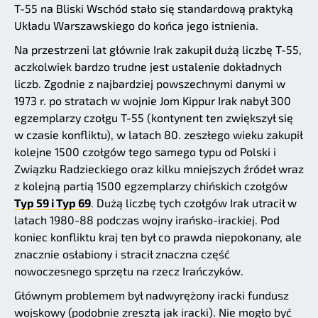
T-55 na Bliski Wschód stało się standardową praktyką
Układu Warszawskiego do końca jego istnienia.
Na przestrzeni lat głównie Irak zakupił dużą liczbę T-55,
aczkolwiek bardzo trudne jest ustalenie dokładnych
liczb. Zgodnie z najbardziej powszechnymi danymi w
1973 r. po stratach w wojnie Jom Kippur Irak nabył 300
egzemplarzy czołgu T-55 (kontynent ten zwiększył się
w czasie konfliktu), w latach 80. zeszłego wieku zakupił
kolejne 1500 czołgów tego samego typu od Polski i
Związku Radzieckiego oraz kilku mniejszych źródeł wraz
z kolejną partią 1500 egzemplarzy chińskich czołgów
Typ 59 i Typ 69
. Dużą liczbę tych czołgów Irak utracił w
latach 1980-88 podczas wojny irańsko-irackiej. Pod
koniec konfliktu kraj ten był co prawda niepokonany, ale
znacznie osłabiony i stracił znaczna część
nowoczesnego sprzętu na rzecz Irańczyków.
Głównym problemem był nadwyrężony iracki fundusz
wojskowy (podobnie zresztą jak iracki). Nie mogło być