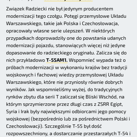
Związek Radziecki nie był jedynym producentem
modernizacji tego czołgu. Potęgi przemysłowe Układu
Warszawskiego, takie jak Polska i Czechosłowacja,
opracowały własne serie ulepszeń. W niektórych
przypadkach doprowadziły one do powstania udanych
modernizacji pojazdu, stanowiących więcej niż jedyne
dopasowanie do radzieckiego oryginału. Zalicza się do
nich przykładowo
T-55AM1.
Wspomnieć wypada też o
próbach modernizacji w wykonaniu krajów bez tradycji
wojskowych i fachowej wiedzy przemysłowej Układu
Warszawskiego, które nie przyniosły równie dobrych
wyników. Jak wspomnieliśmy wyżej, do tradycyjnych
rynków zbytu dla serii T zaliczał się Bliski Wschód, na
którym sprzymierzone przez długi czas z ZSRR Egipt,
Syria i Irak były największymi odbiorcami jego pomocy
wojskowej (bezpośrednio lub za pośrednictwem Polski i
Czechosłowacji). Szczególnie T-55 był dość
rozpowszechniony, a dostarczanie przestarzałych T-54 i