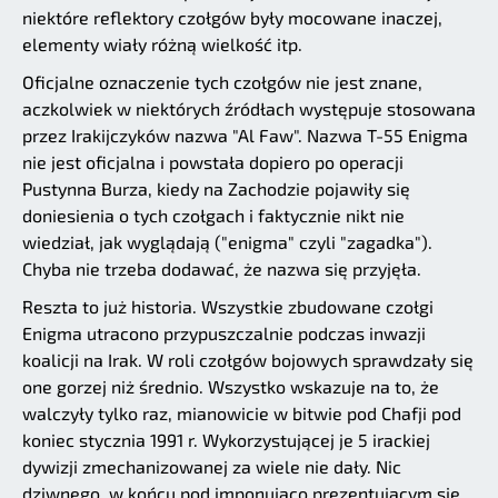
niektóre reflektory czołgów były mocowane inaczej,
elementy wiały różną wielkość itp.
Oficjalne oznaczenie tych czołgów nie jest znane,
aczkolwiek w niektórych źródłach występuje stosowana
przez Irakijczyków nazwa "Al Faw". Nazwa T-55 Enigma
nie jest oficjalna i powstała dopiero po operacji
Pustynna Burza, kiedy na Zachodzie pojawiły się
doniesienia o tych czołgach i faktycznie nikt nie
wiedział, jak wyglądają ("enigma" czyli "zagadka").
Chyba nie trzeba dodawać, że nazwa się przyjęła.
Reszta to już historia. Wszystkie zbudowane czołgi
Enigma utracono przypuszczalnie podczas inwazji
koalicji na Irak. W roli czołgów bojowych sprawdzały się
one gorzej niż średnio. Wszystko wskazuje na to, że
walczyły tylko raz, mianowicie w bitwie pod Chafji pod
koniec stycznia 1991 r. Wykorzystującej je 5 irackiej
dywizji zmechanizowanej za wiele nie dały. Nic
dziwnego, w końcu pod imponująco prezentującym się