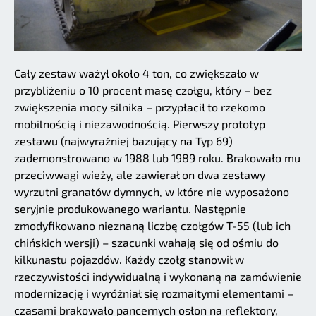
Cały zestaw ważył około 4 ton, co zwiększało w
przybliżeniu o 10 procent masę czołgu, który – bez
zwiększenia mocy silnika – przypłacił to rzekomo
mobilnością i niezawodnością. Pierwszy prototyp
zestawu (najwyraźniej bazujący na Typ 69)
zademonstrowano w 1988 lub 1989 roku. Brakowało mu
przeciwwagi wieży, ale zawierał on dwa zestawy
wyrzutni granatów dymnych, w które nie wyposażono
seryjnie produkowanego wariantu. Następnie
zmodyfikowano nieznaną liczbę czołgów T-55 (lub ich
chińskich wersji) – szacunki wahają się od ośmiu do
kilkunastu pojazdów. Każdy czołg stanowił w
rzeczywistości indywidualną i wykonaną na zamówienie
modernizację i wyróżniał się rozmaitymi elementami –
czasami brakowało pancernych osłon na reflektory,