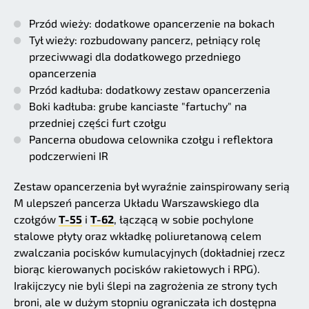
Przód wieży: dodatkowe opancerzenie na bokach
Tył wieży: rozbudowany pancerz, pełniący rolę
przeciwwagi dla dodatkowego przedniego
opancerzenia
Przód kadłuba: dodatkowy zestaw opancerzenia
Boki kadłuba: grube kanciaste "fartuchy" na
przedniej części furt czołgu
Pancerna obudowa celownika czołgu i reflektora
podczerwieni IR
Zestaw opancerzenia był wyraźnie zainspirowany serią
M ulepszeń pancerza Układu Warszawskiego dla
czołgów
T-55
i
T-62
, łączącą w sobie pochylone
stalowe płyty oraz wkładkę poliuretanową celem
zwalczania pocisków kumulacyjnych (dokładniej rzecz
biorąc kierowanych pocisków rakietowych i RPG).
Irakijczycy nie byli ślepi na zagrożenia ze strony tych
broni, ale w dużym stopniu ograniczała ich dostępna