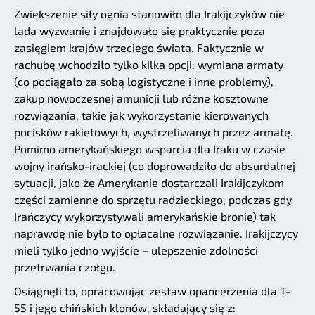
Zwiększenie siły ognia stanowiło dla Irakijczyków nie
lada wyzwanie i znajdowało się praktycznie poza
zasięgiem krajów trzeciego świata. Faktycznie w
rachubę wchodziło tylko kilka opcji: wymiana armaty
(co pociągało za sobą logistyczne i inne problemy),
zakup nowoczesnej amunicji lub różne kosztowne
rozwiązania, takie jak wykorzystanie kierowanych
pocisków rakietowych, wystrzeliwanych przez armatę.
Pomimo amerykańskiego wsparcia dla Iraku w czasie
wojny irańsko-irackiej (co doprowadziło do absurdalnej
sytuacji, jako że Amerykanie dostarczali Irakijczykom
części zamienne do sprzętu radzieckiego, podczas gdy
Irańczycy wykorzystywali amerykańskie bronie) tak
naprawdę nie było to opłacalne rozwiązanie. Irakijczycy
mieli tylko jedno wyjście – ulepszenie zdolności
przetrwania czołgu.
Osiągnęli to, opracowując zestaw opancerzenia dla T-
55 i jego chińskich klonów, składający się z: