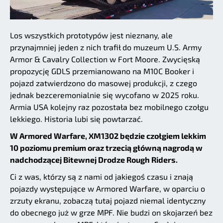
Los wszystkich prototypów jest nieznany, ale
przynajmniej jeden z nich trafił do muzeum U.S. Army
Armor & Cavalry Collection w Fort Moore. Zwycięską
propozycję GDLS przemianowano na M10C Booker i
pojazd zatwierdzono do masowej produkcji, z czego
jednak bezceremonialnie się wycofano w 2025 roku.
Armia USA kolejny raz pozostała bez mobilnego czołgu
lekkiego. Historia lubi się powtarzać.
W Armored Warfare, XM1302 będzie czołgiem lekkim
10 poziomu premium oraz trzecią główną nagrodą w
nadchodzącej Bitewnej Drodze Rough Riders.
Ci z was, którzy są z nami od jakiegoś czasu i znają
pojazdy występujące w Armored Warfare, w oparciu o
zrzuty ekranu, zobaczą tutaj pojazd niemal identyczny
do obecnego już w grze MPF. Nie budzi on skojarzeń bez