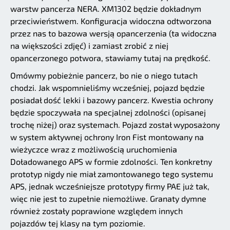
warstw pancerza NERA. XM1302 będzie dokładnym
przeciwieństwem. Konfiguracja widoczna odtworzona
przez nas to bazowa wersją opancerzenia (ta widoczna
na większości zdjęć) i zamiast zrobić z niej
opancerzonego potwora, stawiamy tutaj na prędkość.
Omówmy pobieżnie pancerz, bo nie o niego tutach
chodzi. Jak wspomnieliśmy wcześniej, pojazd będzie
posiadał dość lekki i bazowy pancerz. Kwestia ochrony
będzie spoczywała na specjalnej zdolności (opisanej
trochę niżej) oraz systemach. Pojazd został wyposażony
w system aktywnej ochrony Iron Fist montowany na
wieżyczce wraz z możliwością uruchomienia
Doładowanego APS w formie zdolności. Ten konkretny
prototyp nigdy nie miał zamontowanego tego systemu
APS, jednak wcześniejsze prototypy firmy PAE już tak,
więc nie jest to zupełnie niemożliwe. Granaty dymne
również zostały poprawione względem innych
pojazdów tej klasy na tym poziomie.