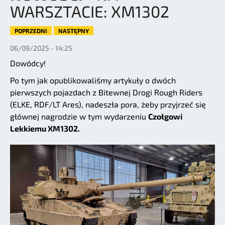
WARSZTACIE: XM1302
POPRZEDNI
NASTĘPNY
06/09/2025 - 14:25
Dowódcy!
Po tym jak opublikowaliśmy artykuły o dwóch
pierwszych pojazdach z Bitewnej Drogi Rough Riders
(ELKE, RDF/LT Ares), nadeszła pora, żeby przyjrzeć się
głównej nagrodzie w tym wydarzeniu
Czołgowi
Lekkiemu XM1302.