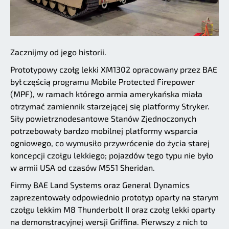
Zacznijmy od jego historii.
Prototypowy czołg lekki XM1302 opracowany przez BAE
był częścią programu Mobile Protected Firepower
(MPF), w ramach którego armia amerykańska miała
otrzymać zamiennik starzejącej się platformy Stryker.
Siły powietrznodesantowe Stanów Zjednoczonych
potrzebowały bardzo mobilnej platformy wsparcia
ogniowego, co wymusiło przywrócenie do życia starej
koncepcji czołgu lekkiego; pojazdów tego typu nie było
w armii USA od czasów M551 Sheridan.
Firmy BAE Land Systems oraz General Dynamics
zaprezentowały odpowiednio prototyp oparty na starym
czołgu lekkim M8 Thunderbolt II oraz czołg lekki oparty
na demonstracyjnej wersji Griffina. Pierwszy z nich to