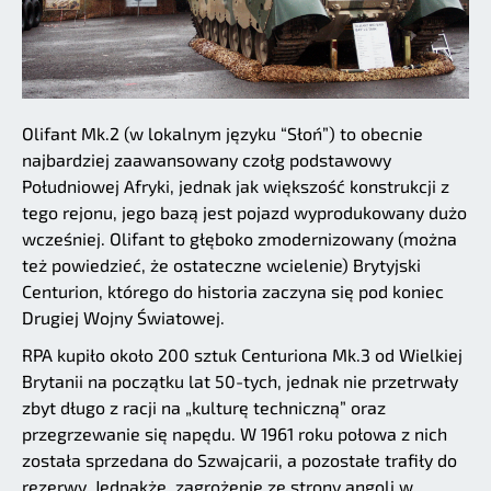
Olifant Mk.2 (w lokalnym języku “Słoń”) to obecnie
najbardziej zaawansowany czołg podstawowy
Południowej Afryki, jednak jak większość konstrukcji z
tego rejonu, jego bazą jest pojazd wyprodukowany dużo
wcześniej. Olifant to głęboko zmodernizowany (można
też powiedzieć, że ostateczne wcielenie) Brytyjski
Centurion, którego do historia zaczyna się pod koniec
Drugiej Wojny Światowej.
RPA kupiło około 200 sztuk Centuriona Mk.3 od Wielkiej
Brytanii na początku lat 50-tych, jednak nie przetrwały
zbyt długo z racji na „kulturę techniczną” oraz
przegrzewanie się napędu. W 1961 roku połowa z nich
została sprzedana do Szwajcarii, a pozostałe trafiły do
rezerwy. Jednakże, zagrożenie ze strony angoli w