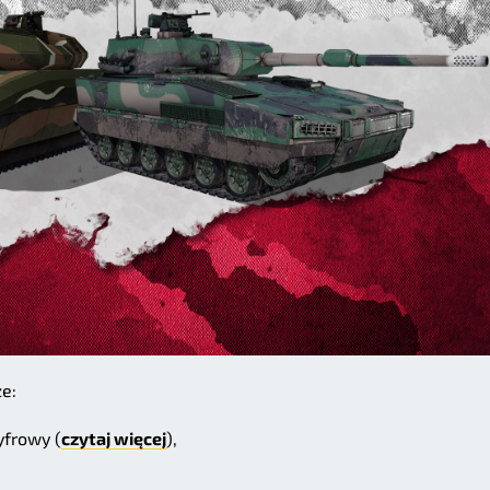
e:
yfrowy (
czytaj więcej
),