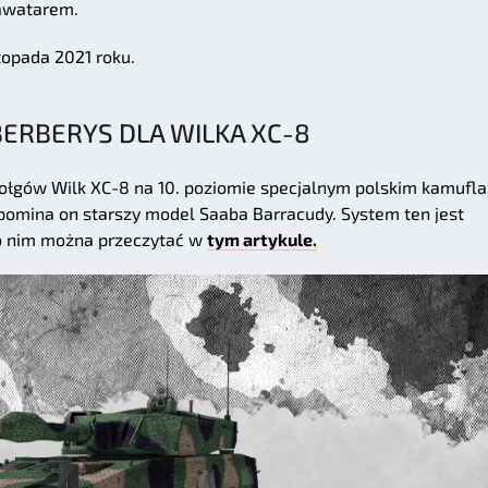
 awatarem.
topada 2021 roku.
BERBERYS DLA WILKA XC-8
zołgów Wilk XC-8 na 10. poziomie specjalnym polskim kamufl
pomina on starszy model Saaba Barracudy. System ten jest
 o nim można przeczytać w
tym artykule.