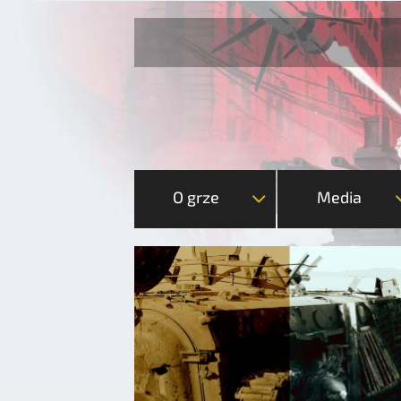
O grze
Media