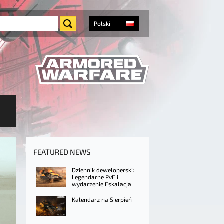
Polski
FEATURED NEWS
Dziennik deweloperski:
Legendarne PvE i
wydarzenie Eskalacja
Kalendarz na Sierpień