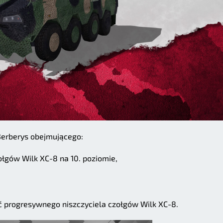
Berberys obejmującego:
ołgów Wilk XC-8 na 10. poziomie,
ać progresywnego niszczyciela czołgów Wilk XC-8.