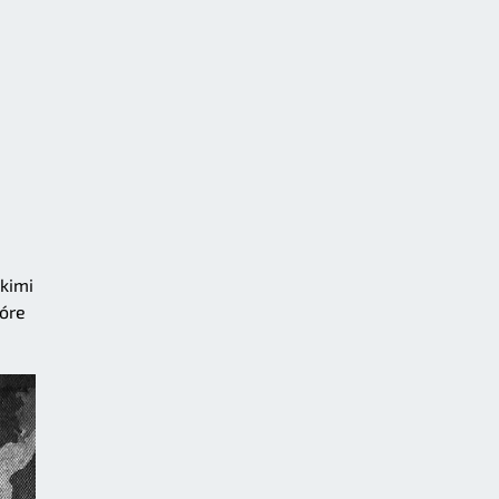
kimi
tóre