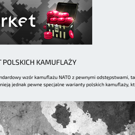
T POLSKICH KAMUFLAŻY
tandardowy wzór kamuflażu NATO z pewnymi odstępstwami, ta
stnieją jednak pewne specjalne warianty polskich kamuflaży, k