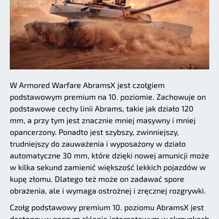
W Armored Warfare AbramsX jest czołgiem
podstawowym premium na 10. poziomie. Zachowuje on
podstawowe cechy linii Abrams, takie jak działo 120
mm, a przy tym jest znacznie mniej masywny i mniej
opancerzony. Ponadto jest szybszy, zwinniejszy,
trudniejszy do zauważenia i wyposażony w działo
automatyczne 30 mm, które dzięki nowej amunicji może
w kilka sekund zamienić większość lekkich pojazdów w
kupę złomu. Dlatego też może on zadawać spore
obrażenia, ale i wymaga ostrożnej i zręcznej rozgrywki.
Czołg podstawowy premium 10. poziomu AbramsX jest
dostępny w naszym sklepie internetowym w skrzynkach