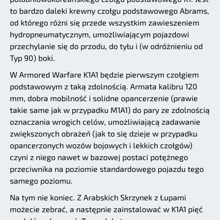
to bardzo daleki krewny czołgu podstawowego Abrams,
od którego różni się przede wszystkim zawieszeniem
hydropneumatycznym, umożliwiającym pojazdowi
przechylanie się do przodu, do tyłu i (w odróżnieniu od
Typ 90) boki.
W Armored Warfare K1A1 będzie pierwszym czołgiem
podstawowym z taką zdolnością. Armata kalibru 120
mm, dobra mobilność i solidne opancerzenie (prawie
takie same jak w przypadku M1A1) do pary ze zdolnością
oznaczania wrogich celów, umożliwiającą zadawanie
zwiększonych obrażeń (jak to się dzieje w przypadku
opancerzonych wozów bojowych i lekkich czołgów)
czyni z niego nawet w bazowej postaci potężnego
przeciwnika na poziomie standardowego pojazdu tego
samego poziomu.
Na tym nie koniec. Z Arabskich Skrzynek z Łupami
możecie zebrać, a następnie zainstalować w K1A1 pięć