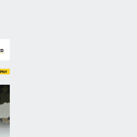
RD
ĘPNY