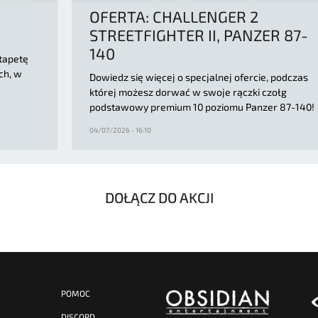
OFERTA: CHALLENGER 2
STREETFIGHTER II, PANZER 87-
140
tapetę
ch, w
Dowiedz się więcej o specjalnej ofercie, podczas
której możesz dorwać w swoje rączki czołg
podstawowy premium 10 poziomu Panzer 87-140!
04/07/2026 - 16:10
DOŁĄCZ DO AKCJI
POMOC
DISCORD