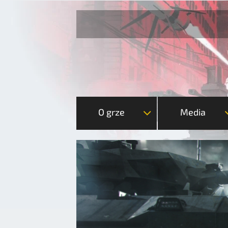
O grze
Media