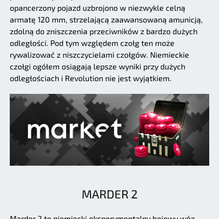
opancerzony pojazd uzbrojono w niezwykle celną
armatę 120 mm, strzelającą zaawansowaną amunicją,
zdolną do zniszczenia przeciwników z bardzo dużych
odległości. Pod tym względem czołg ten może
rywalizować z niszczycielami czołgów. Niemieckie
czołgi ogółem osiągają lepsze wyniki przy dużych
odległościach i Revolution nie jest wyjątkiem.
MARDER 2
Marder 2 to niemiecki eksperymentalny bojowy wóz