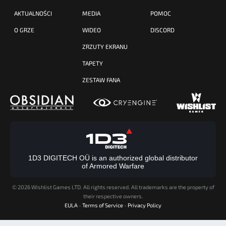
AKTUALNOŚCI
MEDIA
POMOC
O GRZE
WIDEO
DISCORD
ZRZUTY EKRANU
TAPETY
ZESTAW FANA
1D3 DIGITECH OÜ is an authorized global distributor
of Armored Warfare
©
2026 Wishlist Games LTD. All rights reserved. All trademarks are the property of
their respective owners.
EULA
-
Terms of Service
-
Privacy Policy