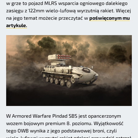
w grze to pojazd MLRS wsparcia ogniowego dalekiego
zasięgu z 122mm wielo-lufową wyrzutnią rakiet. Więcej
na jego temat możecie przeczytać w
poświęconym mu
artykule.
W Armored Warfare Pindad SBS jest opancerzonym
wozem bojowym premium 8. poziomu. Wyjątkowość
tego OWB wynika z jego podstawowej broni, czyli
wielo-lufowej wyrzutni rakiet zdolnej prowadzić ostrzał