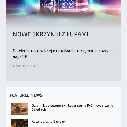
NOWE SKRZYNKI Z ŁUPAMI
Dowiedzcie się więcej o możliwości otrzymania nowych
nagród!
12/01/2022 - 10:19
FEATURED NEWS
Dziennik deweloperski: Legendarne PvE i wydarzenie
Eskalacja
Kalendarz na Sierpień