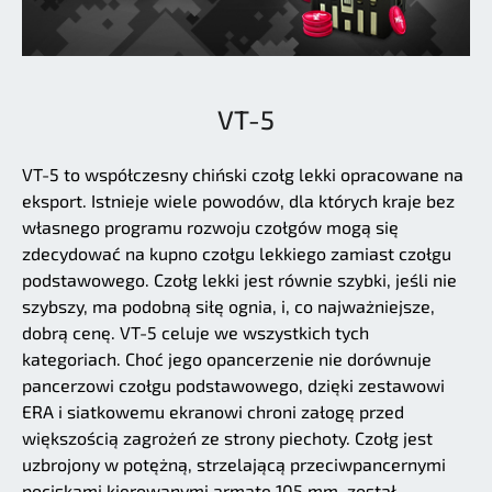
VT-5
VT-5 to współczesny chiński czołg lekki opracowane na
eksport. Istnieje wiele powodów, dla których kraje bez
własnego programu rozwoju czołgów mogą się
zdecydować na kupno czołgu lekkiego zamiast czołgu
podstawowego. Czołg lekki jest równie szybki, jeśli nie
szybszy, ma podobną siłę ognia, i, co najważniejsze,
dobrą cenę. VT-5 celuje we wszystkich tych
kategoriach. Choć jego opancerzenie nie dorównuje
pancerzowi czołgu podstawowego, dzięki zestawowi
ERA i siatkowemu ekranowi chroni załogę przed
większością zagrożeń ze strony piechoty. Czołg jest
uzbrojony w potężną, strzelającą przeciwpancernymi
pociskami kierowanymi armatę 105 mm, został