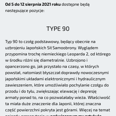
Od 5 do 12 sierpnia 2021 roku
dostępne będą
następujące pozycje:
TYPE 90
Typ 90 to czołg podstawowy, będący obecnie na
uzbrojeniu Japońskich Sił Samoobrony. Wyglądem
przypomina trochę niemieckiego Leoparda 2, od którego
w środku różni się diametralnie. Uzbrojono i
opancerzono go, jak przystało na czasy, w których
powstał, natomiast błyszczał doprawdy nowoczesnymi
japońskimi układami elektronicznymi i hydraulicznym
zawieszeniem, które umożliwiało pochylanie czołgu do
przodu i do tyłu, zwiększając elewację i depresję
armaty ponad to, na co pozwalałaby wieża. Właściwość
ta miała duże znaczenie dla Japonii, której znaczna
część powierzchni pokryta jest górami. Więcej na temat
pojazdu przeczytacie w
poświęconym mu artykule
.