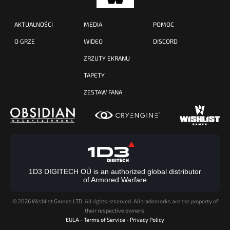
AKTUALNOŚCI
MEDIA
POMOC
O GRZE
WIDEO
DISCORD
ZRZUTY EKRANU
TAPETY
ZESTAW FANA
1D3 DIGITECH OÜ is an authorized global distributor
of Armored Warfare
©
2026 Wishlist Games LTD. All rights reserved. All trademarks are the property of
their respective owners.
EULA
-
Terms of Service
-
Privacy Policy