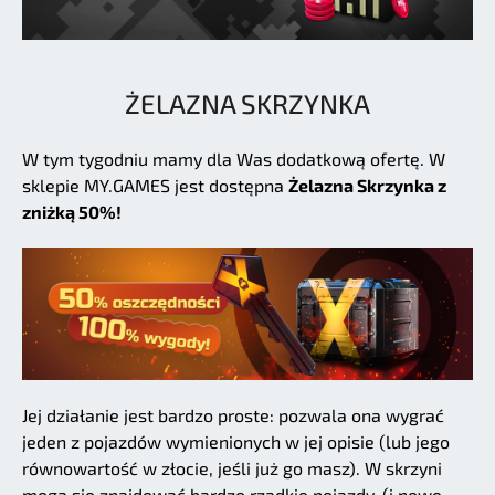
ŻELAZNA SKRZYNKA
W tym tygodniu mamy dla Was dodatkową ofertę. W
sklepie MY.GAMES jest dostępna
Żelazna Skrzynka z
zniżką 50%!
Jej działanie jest bardzo proste: pozwala ona wygrać
jeden z pojazdów wymienionych w jej opisie (lub jego
równowartość w złocie, jeśli już go masz). W skrzyni
mogą się znajdować bardzo rzadkie pojazdy, (i nowe,