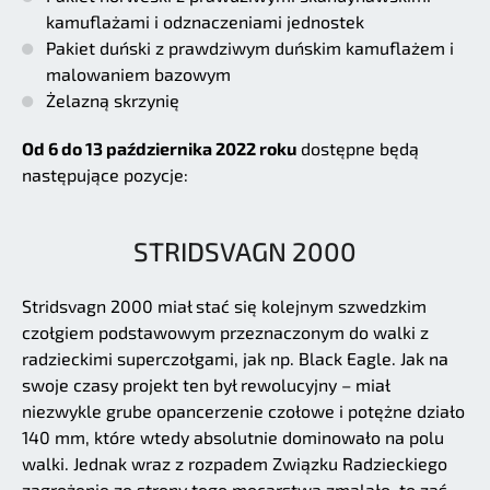
kamuflażami i odznaczeniami jednostek
Pakiet duński z prawdziwym duńskim kamuflażem i
malowaniem bazowym
Żelazną skrzynię
Od 6 do 13 października 2022 roku
dostępne będą
następujące pozycje:
STRIDSVAGN 2000
Stridsvagn 2000 miał stać się kolejnym szwedzkim
czołgiem podstawowym przeznaczonym do walki z
radzieckimi superczołgami, jak np. Black Eagle. Jak na
swoje czasy projekt ten był rewolucyjny – miał
niezwykle grube opancerzenie czołowe i potężne działo
140 mm, które wtedy absolutnie dominowało na polu
walki. Jednak wraz z rozpadem Związku Radzieckiego
zagrożenie ze strony tego mocarstwa zmalało, to zaś