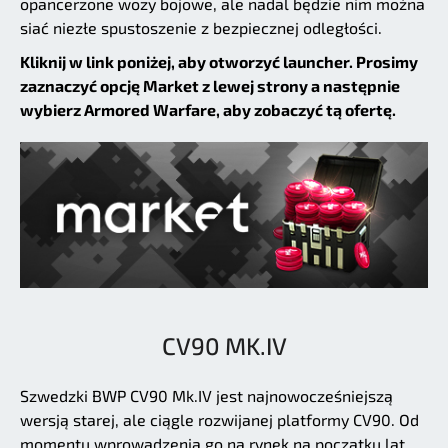
opancerzone wozy bojowe, ale nadal będzie nim można
siać niezłe spustoszenie z bezpiecznej odległości.
Kliknij w link poniżej, aby otworzyć launcher. Prosimy
zaznaczyć opcję Market z lewej strony a następnie
wybierz Armored Warfare, aby zobaczyć tą ofertę.
CV90 MK.IV
Szwedzki BWP CV90 Mk.IV jest najnowocześniejszą
wersją starej, ale ciągle rozwijanej platformy CV90. Od
momentu wprowadzenia go na rynek na początku lat