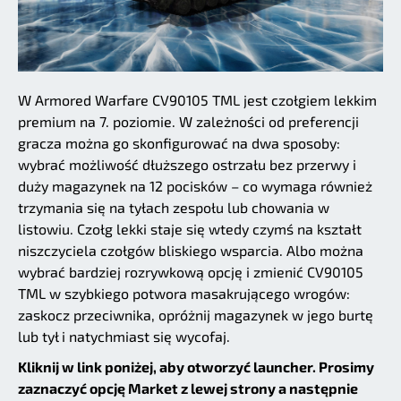
W Armored Warfare CV90105 TML jest czołgiem lekkim
premium na 7. poziomie. W zależności od preferencji
gracza można go skonfigurować na dwa sposoby:
wybrać możliwość dłuższego ostrzału bez przerwy i
duży magazynek na 12 pocisków – co wymaga również
trzymania się na tyłach zespołu lub chowania w
listowiu. Czołg lekki staje się wtedy czymś na kształt
niszczyciela czołgów bliskiego wsparcia. Albo można
wybrać bardziej rozrywkową opcję i zmienić CV90105
TML w szybkiego potwora masakrującego wrogów:
zaskocz przeciwnika, opróżnij magazynek w jego burtę
lub tył i natychmiast się wycofaj.
Kliknij w link poniżej, aby otworzyć launcher. Prosimy
zaznaczyć opcję Market z lewej strony a następnie