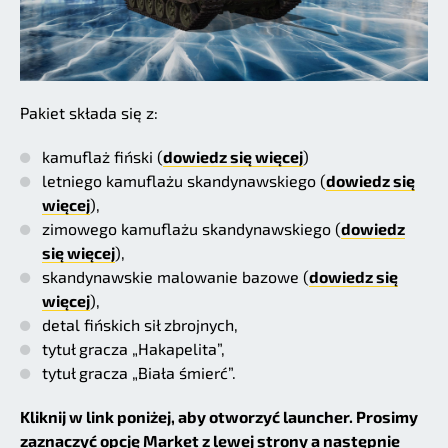
Pakiet składa się z:
kamuflaż fiński (
dowiedz się więcej
)
letniego kamuflażu skandynawskiego (
dowiedz się
więcej
),
zimowego kamuflażu skandynawskiego (
dowiedz
się więcej
),
skandynawskie malowanie bazowe (
dowiedz się
więcej
),
detal fińskich sił zbrojnych,
tytuł gracza „Hakapelita”,
tytuł gracza „Biała śmierć”.
Kliknij w link poniżej, aby otworzyć launcher. Prosimy
zaznaczyć opcję Market z lewej strony a następnie