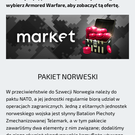
wybierz Armored Warfare, aby zobaczyć tą ofertę.
PAKIET NORWESKI
W przeciwieństwie do Szwecji Norwegia należy do
paktu NATO, a jej jednostki regularnie biorą udział w
operacjach zagranicznych. Jedną z elitarnych jednostek
norweskiego wojska jest słynny Batalion Piechoty
Zmechanizowanej Telemark, a w tym pakiecie
zawarliśmy dwa elementy z nim związane; dodaliśmy
do niego również skandynawskie kamuflaże używane