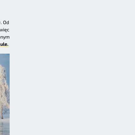
. Od
więc
żonym
ule.