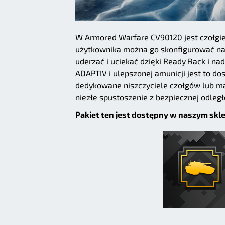
W Armored Warfare CV90120 jest czołgie
użytkownika można go skonfigurować na d
uderzać i uciekać dzięki Ready Rack i na
ADAPTIV i ulepszonej amunicji jest to do
dedykowane niszczyciele czołgów lub ma
niezłe spustoszenie z bezpiecznej odległ
Pakiet ten jest dostępny w naszym skl