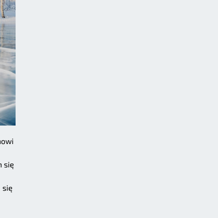
nowi
 się
 się