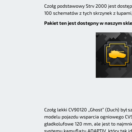
Czołg podstawowy Strv 2000 jest dostęp
100 schematów z tych skrzynek z łupami,
Pakiet ten jest dostępny w naszym skl
Czołg lekki CV90120 „Ghost” (Duch) by
modelu pojazdu wsparcia ogniowego CV90
gładkolufowe 120 mm, ale jest to najmni
systemu kamuflażu ADAPTIV, który tak id