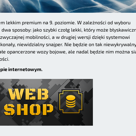
m lekkim premium na 9. poziomie. W zależności od wyboru
wa sposoby: jako szybki czołg lekki, który może błyskawiczn
dzwyczajnej mobilności, a w drugiej wersji dzięki systemowi
skonały, niewidzialny snajper. Nie będzie on tak niewykrywalny
łe opancerzone wozy bojowe, ale nadal będzie nim można si
ości.
epie internetowym.