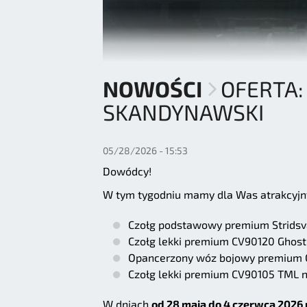
NOWOŚCI
OFERTA:
SKANDYNAWSKI
05/28/2026 - 15:53
Dowódcy!
W tym tygodniu mamy dla Was atrakcyjn
Czołg podstawowy premium Stridsv
Czołg lekki premium CV90120 Ghost
Opancerzony wóz bojowy premium C
Czołg lekki premium CV90105 TML n
W dniach
od 28 maja do 4 czerwca 2026 r