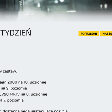
 TYDZIEŃ
POPRZEDNI
NAST
y zestaw:
agn 2000 na 10. poziomie
 na 9. poziomie
V90 Mk.IV na 8. poziomie
a 7. poziomie
.
dostępne będą następujące pozycje: