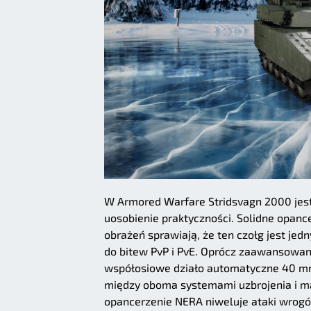
W Armored Warfare Stridsvagn 2000 jes
uosobienie praktyczności. Solidne opanc
obrażeń sprawiają, że ten czołg jest je
do bitew PvP i PvE. Oprócz zaawansowa
współosiowe działo automatyczne 40 mm.
między oboma systemami uzbrojenia i m
opancerzenie NERA niweluje ataki wrog