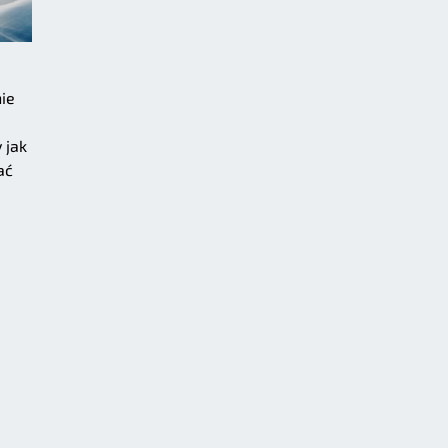
ie
 jak
ać