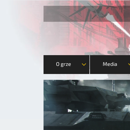
O grze
Media