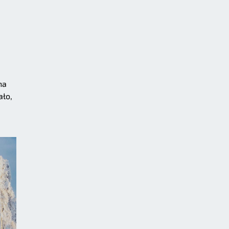
na
ało,