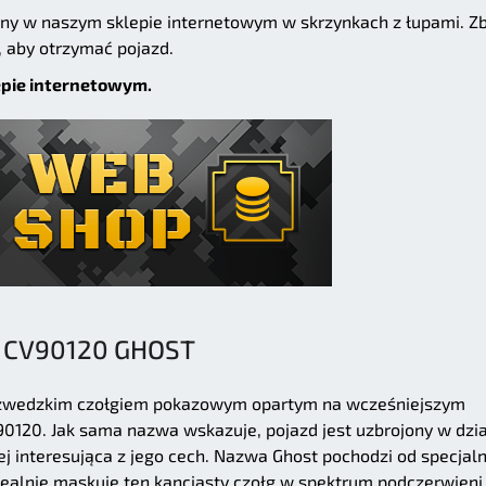
ny w naszym sklepie internetowym w skrzynkach z łupami. Zb
 aby otrzymać pojazd.
epie internetowym.
CV90120 GHOST
ł szwedzkim czołgiem pokazowym opartym na wcześniejszym
120. Jak sama nazwa wskazuje, pojazd jest uzbrojony w dzi
ej interesująca z jego cech. Nazwa Ghost pochodzi od specjal
ealnie maskuje ten kanciasty czołg w spektrum podczerwieni,