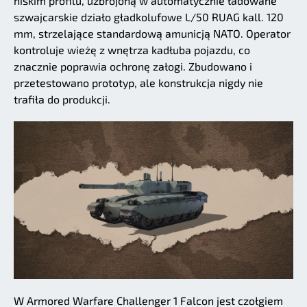
niskim profilu, uzbrojoną w automatycznie ładowane
szwajcarskie działo gładkolufowe L/50 RUAG kall. 120
mm, strzelające standardową amunicją NATO. Operator
kontroluje wieżę z wnętrza kadłuba pojazdu, co
znacznie poprawia ochronę załogi. Zbudowano i
przetestowano prototyp, ale konstrukcja nigdy nie
trafiła do produkcji.
W Armored Warfare Challenger 1 Falcon jest czołgiem