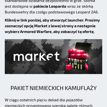
standardowe działania bezpośrednio w grze. Skórka
jest dostępna w
pakiecie Leoparda
wraz ze skórką
Bundeswehry dla czołgu podstawowego Leopard 2A6.
Kliknij w link poniżej, aby otworzyć launcher. Prosimy
zaznaczyć opcję Market z lewej strony a następnie
wybierz Armored Warfare, aby zobaczyć tą ofertę.
PAKIET NIEMIECKICH KAMUFLAŻY
W ciągu ostatnich pięciu dekad dla pojazdów
niemieckich przygotowano szeroką paletę różnych