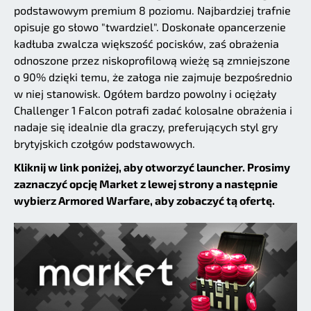
podstawowym premium 8 poziomu. Najbardziej trafnie
opisuje go słowo "twardziel". Doskonałe opancerzenie
kadłuba zwalcza większość pocisków, zaś obrażenia
odnoszone przez niskoprofilową wieżę są zmniejszone
o 90% dzięki temu, że załoga nie zajmuje bezpośrednio
w niej stanowisk. Ogółem bardzo powolny i ociężały
Challenger 1 Falcon potrafi zadać kolosalne obrażenia i
nadaje się idealnie dla graczy, preferujących styl gry
brytyjskich czołgów podstawowych.
Kliknij w link poniżej, aby otworzyć launcher. Prosimy
zaznaczyć opcję Market z lewej strony a następnie
wybierz Armored Warfare, aby zobaczyć tą ofertę.