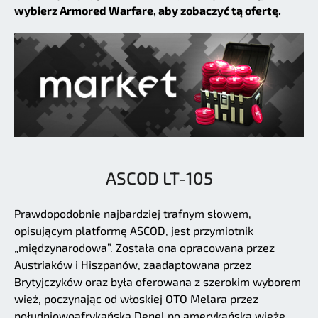
wybierz Armored Warfare, aby zobaczyć tą ofertę.
ASCOD LT-105
Prawdopodobnie najbardziej trafnym słowem,
opisującym platformę ASCOD, jest przymiotnik
„międzynarodowa”. Została ona opracowana przez
Austriaków i Hiszpanów, zaadaptowana przez
Brytyjczyków oraz była oferowana z szerokim wyborem
wież, poczynając od włoskiej OTO Melara przez
południowoafrykańską Denel po amerykańską wieżę