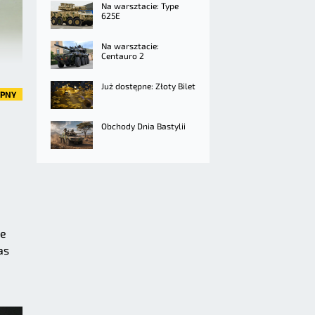
Na warsztacie: Type
625E
Na warsztacie:
Centauro 2
Już dostępne: Złoty Bilet
ĘPNY
Obchody Dnia Bastylii
ne
as