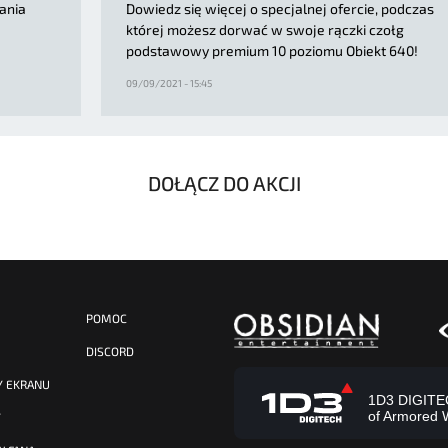
ania
Dowiedz się więcej o specjalnej ofercie, podczas
której możesz dorwać w swoje rączki czołg
podstawowy premium 10 poziomu Obiekt 640!
09/09/2021 - 15:45
DOŁĄCZ DO AKCJI
POMOC
DISCORD
Y EKRANU
1D3 DIGITECH
of Armored 
Y