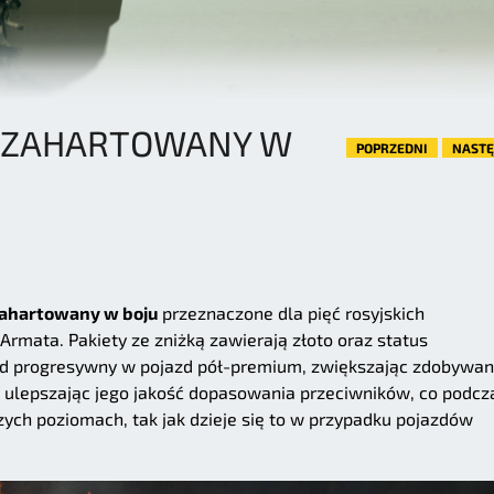
Y ZAHARTOWANY W
POPRZEDNI
NAST
Zahartowany w boju
przeznaczone dla pięć rosyjskich
rmata. Pakiety ze zniżką zawierają złoto oraz status
azd progresywny w pojazd pół-premium, zwiększając zdobywa
i ulepszając jego jakość dopasowania przeciwników, co podcz
ych poziomach, tak jak dzieje się to w przypadku pojazdów