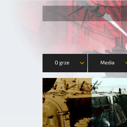
O grze
Media