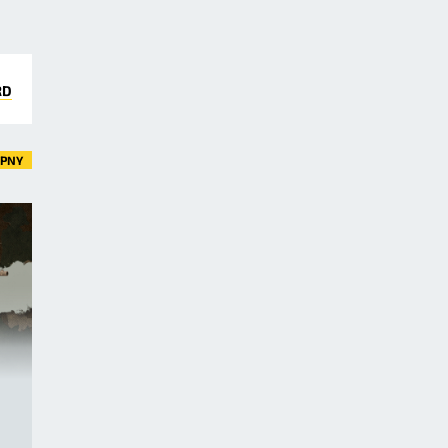
RD
ĘPNY