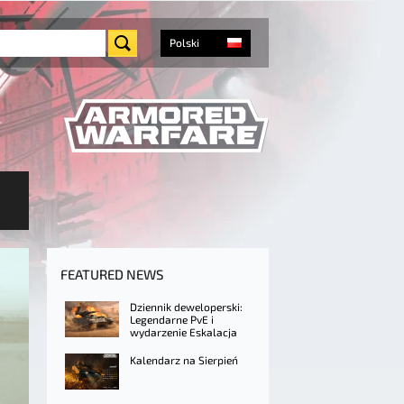
Polski
FEATURED NEWS
Dziennik deweloperski:
Legendarne PvE i
wydarzenie Eskalacja
Kalendarz na Sierpień