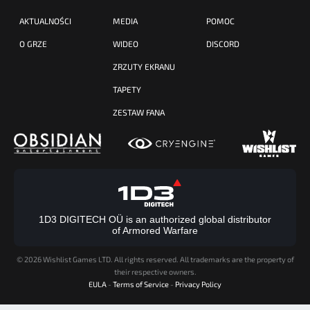
AKTUALNOŚCI
MEDIA
POMOC
O GRZE
WIDEO
DISCORD
ZRZUTY EKRANU
TAPETY
ZESTAW FANA
1D3 DIGITECH OÜ is an authorized global distributor
of Armored Warfare
©
2026 Wishlist Games LTD. All rights reserved. All trademarks are the property of
their respective owners.
EULA
-
Terms of Service
-
Privacy Policy