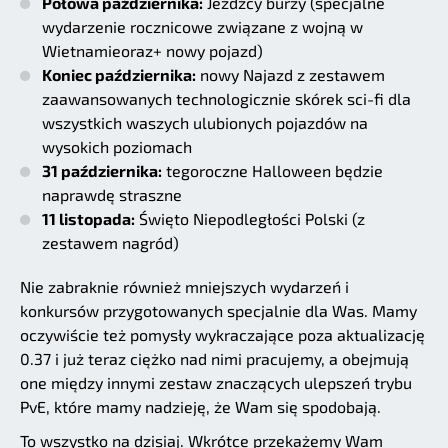
Połowa października:
Jeźdźcy burzy (specjalne
wydarzenie rocznicowe związane z wojną w
Wietnamieoraz+ nowy pojazd)
Koniec października:
nowy Najazd z zestawem
zaawansowanych technologicznie skórek sci-fi dla
wszystkich waszych ulubionych pojazdów na
wysokich poziomach
31 października:
tegoroczne Halloween będzie
naprawdę straszne
11 listopada:
Święto Niepodległości Polski (z
zestawem nagród)
Nie zabraknie również mniejszych wydarzeń i
konkursów przygotowanych specjalnie dla Was. Mamy
oczywiście też pomysły wykraczające poza aktualizację
0.37 i już teraz ciężko nad nimi pracujemy, a obejmują
one między innymi zestaw znaczących ulepszeń trybu
PvE, które mamy nadzieję, że Wam się spodobają.
To wszystko na dzisiaj. Wkrótce przekażemy Wam