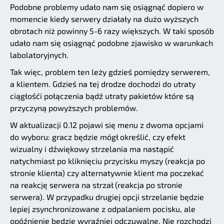
Podobne problemy udało nam się osiągnąć dopiero w
momencie kiedy serwery działały na dużo wyższych
obrotach niż powinny 5-6 razy większych. W taki sposób
udało nam się osiągnąć podobne zjawisko w warunkach
labolatoryjnych.
Tak więc, problem ten leży gdzieś pomiędzy serwerem,
a klientem. Gdzieś na tej drodze dochodzi do utraty
ciągłośći połączenia bądź utraty pakietów które są
przyczyną powyższych problemów.
W aktualizacji 0.12 pojawi się menu z dwoma opcjami
do wyboru: gracz będzie mógł określić, czy efekt
wizualny i dźwiękowy strzelania ma nastąpić
natychmiast po kliknięciu przycisku myszy (reakcja po
stronie klienta) czy alternatywnie klient ma poczekać
na reakcję serwera na strzał (reakcja po stronie
serwera). W przypadku drugiej opcji strzelanie będzie
lepiej zsynchronizowane z odpalaniem pocisku, ale
opóźnienie będzie wyraźniej odczuwalne. Nie rozchodzi