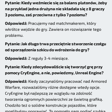
Pytanie: Kiedy weźmiecie się za balans plutonów, żeby
na przykład jedna drużyna nie składała się z 8 graczy
3 poziomu, zaś przeciwna z tylko 7 poziomu?
Odpowiedź:
Pracujemy nad matchmakerem, który
wkrótce wejdzie do gry. Zawiera on rozwiązanie tego
problemu.
Pytanie: Jak długo trwa przeciętnie stworzenie czołgu
od sporządzenia szkicu do wdrożenia do gry?
Odpowiedź:
Z reguły 3-4 miesiące.
Pytanie: Kiedy zdecydowaliście się tworzyć grę przy
pomocy CryEngine, a nie, powiedzmy, Unreal Engine?
Odpowiedź:
Kiedy zaczynaliśmy pracować nad Armored
Warfare, rozważaliśmy różne dostępne wtedy opcje.
CryEngine był najlepszą ze względu na zdolność
tworzenia ogromnych powierzchni ze świetną grafiką.
Chodziło też o solidne konstrukcje pojazdów, które
moglibyśmy poprawiać. To pomogło nam podjąć szybką