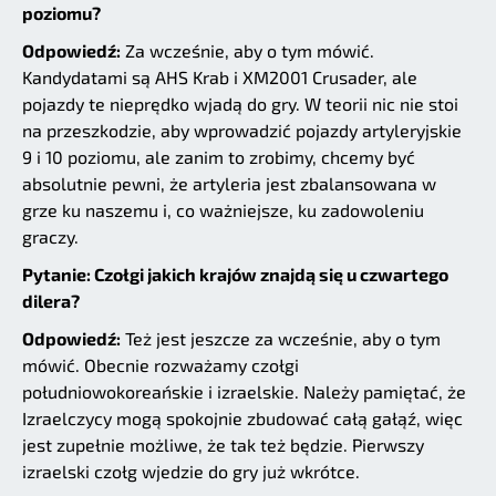
poziomu?
Odpowiedź:
Za wcześnie, aby o tym mówić.
Kandydatami są AHS Krab i XM2001 Crusader, ale
pojazdy te nieprędko wjadą do gry. W teorii nic nie stoi
na przeszkodzie, aby wprowadzić pojazdy artyleryjskie
9 i 10 poziomu, ale zanim to zrobimy, chcemy być
absolutnie pewni, że artyleria jest zbalansowana w
grze ku naszemu i, co ważniejsze, ku zadowoleniu
graczy.
Pytanie: Czołgi jakich krajów znajdą się u czwartego
dilera?
Odpowiedź:
Też jest jeszcze za wcześnie, aby o tym
mówić. Obecnie rozważamy czołgi
południowokoreańskie i izraelskie. Należy pamiętać, że
Izraelczycy mogą spokojnie zbudować całą gałąź, więc
jest zupełnie możliwe, że tak też będzie. Pierwszy
izraelski czołg wjedzie do gry już wkrótce.