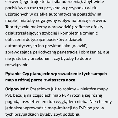
serwer (jego trajektoria i siła uderzenia). Zbyt wiele
pocisków na raz (na przykład w przypadku wielu
uzbrojonych w działka automatyczne pojazdów na
mapie) miałoby negatywny wpływ na pracę serwera.
Teoretycznie możemy wprowadzić graficzne efekty
dział strzelających szybciej i kompletnie zmienić
obliczenia dotyczące pocisków z działek
automatycznych (na przykład jako „wiązki”,
sprawdzające periodyczną penetrację i obrażenia), ale
nie jesteśmy przekonani, czy byłoby to dobre
rozwiązanie.
Pytanie: Czy planujecie wprowadzenie tych samych
map o różnej porze, zwłaszcza nocą.
Odpowiedź:
Częściowo już to robimy – niektóre mapy
PvE bazują na częściach map PvP i różnią się różną
pogodą, oświetleniem lub wyglądem nieba. Nie chcemy
jednakże wprowadzić map-imitacji do PvP, bo gra w
tych przypadkach byłaby zbyt podobna.