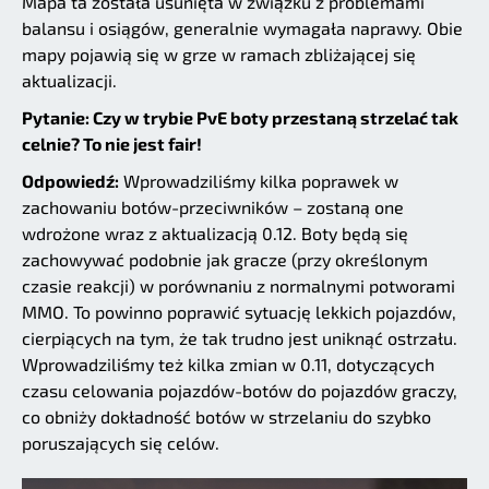
Mapa ta została usunięta w związku z problemami
balansu i osiągów, generalnie wymagała naprawy. Obie
mapy pojawią się w grze w ramach zbliżającej się
aktualizacji.
Pytanie: Czy w trybie PvE boty przestaną strzelać tak
celnie? To nie jest fair!
Odpowiedź:
Wprowadziliśmy kilka poprawek w
zachowaniu botów-przeciwników – zostaną one
wdrożone wraz z aktualizacją 0.12. Boty będą się
zachowywać podobnie jak gracze (przy określonym
czasie reakcji) w porównaniu z normalnymi potworami
MMO. To powinno poprawić sytuację lekkich pojazdów,
cierpiących na tym, że tak trudno jest uniknąć ostrzału.
Wprowadziliśmy też kilka zmian w 0.11, dotyczących
czasu celowania pojazdów-botów do pojazdów graczy,
co obniży dokładność botów w strzelaniu do szybko
poruszających się celów.