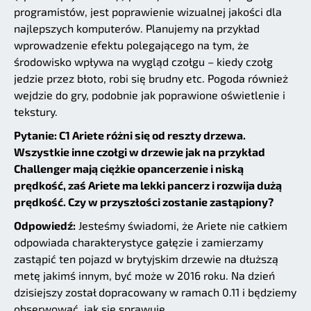
programistów, jest poprawienie wizualnej jakości dla
najlepszych komputerów. Planujemy na przykład
wprowadzenie efektu polegającego na tym, że
środowisko wpływa na wygląd czołgu – kiedy czołg
jedzie przez błoto, robi się brudny etc. Pogoda również
wejdzie do gry, podobnie jak poprawione oświetlenie i
tekstury.
Pytanie: C1 Ariete różni się od reszty drzewa.
Wszystkie inne czołgi w drzewie jak na przykład
Challenger mają ciężkie opancerzenie i niską
prędkość, zaś Ariete ma lekki pancerz i rozwija dużą
prędkość. Czy w przyszłości zostanie zastąpiony?
Odpowiedź:
Jesteśmy świadomi, że Ariete nie całkiem
odpowiada charakterystyce gałęzie i zamierzamy
zastąpić ten pojazd w brytyjskim drzewie na dłuższą
metę jakimś innym, być może w 2016 roku. Na dzień
dzisiejszy został dopracowany w ramach 0.11 i będziemy
obserwować, jak się sprawuje.