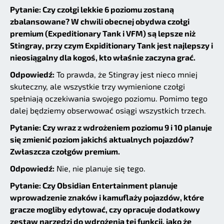
Pytanie: Czy czołgi lekkie 6 poziomu zostaną
zbalansowane? W chwili obecnej obydwa czołgi
premium (Expeditionary Tank i VFM) są lepsze niż
Stingray, przy czym Expiditionary Tank jest najlepszy i
nieosiągalny dla kogoś, kto właśnie zaczyna grać.
Odpowiedź:
To prawda, że Stingray jest nieco mniej
skuteczny, ale wszystkie trzy wymienione czołgi
spełniają oczekiwania swojego poziomu. Pomimo tego
dalej będziemy obserwować osiągi wszystkich trzech.
Pytanie: Czy wraz z wdrożeniem poziomu 9 i 10 planuje
się zmienić poziom jakichś aktualnych pojazdów?
Zwłaszcza czołgów premium.
Odpowiedź:
Nie, nie planuje się tego.
Pytanie: Czy Obsidian Entertainment planuje
wprowadzenie znaków i kamuflaży pojazdów, które
gracze mogliby edytować, czy opracuje dodatkowy
zestaw narzędzi do wdrożenia tej funkcji, jako że