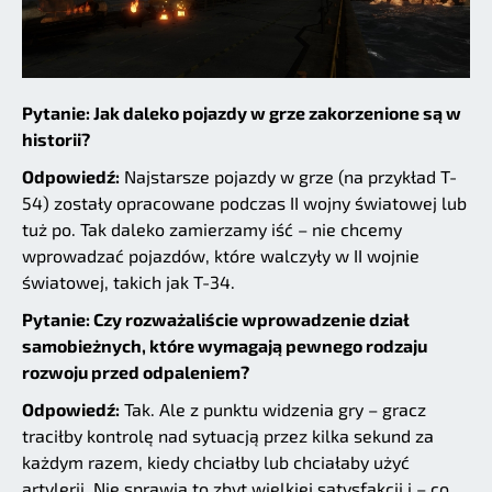
Pytanie: Jak daleko pojazdy w grze zakorzenione są w
historii?
Odpowiedź:
Najstarsze pojazdy w grze (na przykład T-
54) zostały opracowane podczas II wojny światowej lub
tuż po. Tak daleko zamierzamy iść – nie chcemy
wprowadzać pojazdów, które walczyły w II wojnie
światowej, takich jak T-34.
Pytanie: Czy rozważaliście wprowadzenie dział
samobieżnych, które wymagają pewnego rodzaju
rozwoju przed odpaleniem?
Odpowiedź:
Tak. Ale z punktu widzenia gry – gracz
traciłby kontrolę nad sytuacją przez kilka sekund za
każdym razem, kiedy chciałby lub chciałaby użyć
artylerii. Nie sprawia to zbyt wielkiej satysfakcji i – co