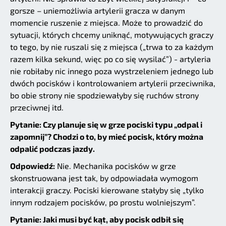
gorsze – uniemożliwia artylerii gracza w danym
momencie ruszenie z miejsca. Może to prowadzić do
sytuacji, których chcemy uniknąć, motywujących graczy
to tego, by nie ruszali się z miejsca („trwa to za każdym
razem kilka sekund, więc po co się wysilać”) - artyleria
nie robiłaby nic innego poza wystrzeleniem jednego lub
dwóch pocisków i kontrolowaniem artylerii przeciwnika,
bo obie strony nie spodziewałyby się ruchów strony
przeciwnej itd.
Pytanie: Czy planuje się w grze pociski typu „odpal i
zapomnij”? Chodzi o to, by mieć pocisk, który można
odpalić podczas jazdy.
Odpowiedź:
Nie. Mechanika pocisków w grze
skonstruowana jest tak, by odpowiadała wymogom
interakcji graczy. Pociski kierowane stałyby się „tylko
innym rodzajem pocisków, po prostu wolniejszym”.
Pytanie: Jaki musi być kąt, aby pocisk odbił się