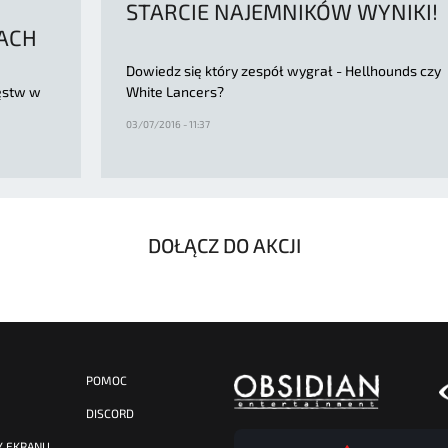
STARCIE NAJEMNIKÓW WYNIKI!
ACH
Dowiedz się który zespół wygrał - Hellhounds czy
ięstw w
White Lancers?
03/07/2016 - 11:37
DOŁĄCZ DO AKCJI
POMOC
DISCORD
Y EKRANU