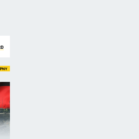
RD
ĘPNY