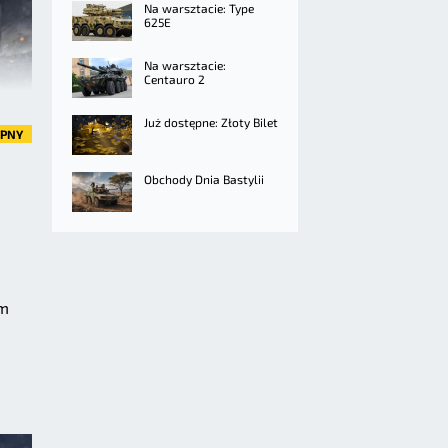
Na warsztacie: Type
625E
Na warsztacie:
Centauro 2
Już dostępne: Złoty Bilet
ĘPNY
Obchody Dnia Bastylii
im