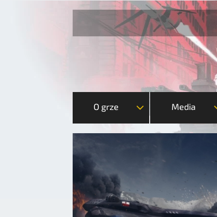
O grze
Media