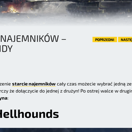
 NAJEMNIKÓW –
POPRZEDNI
NAST
NDY
zenie
starcie najemników
cały czas możecie wybrać jedną ze
czy że dołączycie do jednej z drużyn! Po ostrej walce w drug
yna
:
Hellhounds