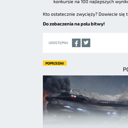
konkursie na 100 najlepszych wyni
Kto ostatecznie zwycięży? Dowiecie się 
Do zobaczenia na polu bitwy!
UDOSTĘPNIJ
POPRZEDNI
P